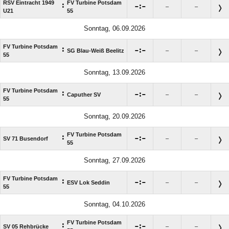
RSV Eintracht 1949
FV Turbine Potsdam
:

:

–
–
U21
55
Sonntag, 06.09.2026
FV Turbine Potsdam
:

:

SG Blau-Weiß Beelitz
–
–
55
Sonntag, 13.09.2026
FV Turbine Potsdam
:

:

Caputher SV
–
–
55
Sonntag, 20.09.2026
FV Turbine Potsdam
:

:

SV 71 Busendorf
–
–
55
Sonntag, 27.09.2026
FV Turbine Potsdam
:

:

ESV Lok Seddin
–
–
55
Sonntag, 04.10.2026
FV Turbine Potsdam
:

:

SV 05 Rehbrücke
–
–