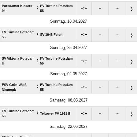
Potsdamer Kickers
FV Turbine Potsdam
:

:

–
–
94
55
Sonntag, 18.04.2027
FV Turbine Potsdam
:

:

SV 1948 Ferch
–
–
55
Sonntag, 25.04.2027
SV Viktoria Potsdam
FV Turbine Potsdam
:

:

–
–
II
55
Sonntag, 02.05.2027
FSV Grün-Weiß
FV Turbine Potsdam
:

:

–
–
Niemegk
55
Samstag, 08.05.2027
FV Turbine Potsdam
:

:

Teltower FV 1913 II
–
–
55
Samstag, 22.05.2027