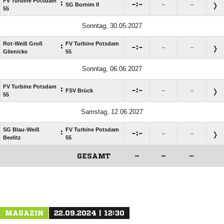
FV Turbine Potsdam
:

:

SG Bornim II
–
–
55
Sonntag, 30.05.2027
Rot-Weiß Groß
FV Turbine Potsdam
:

:

–
–
Glienicke
55
Sonntag, 06.06.2027
FV Turbine Potsdam
:

:

FSV Brück
–
–
55
Samstag, 12.06.2027
SG Blau-Weiß
FV Turbine Potsdam
:

:

–
–
Beelitz
55
GESAMT
–
–
–
ANZEIGE
MAGAZIN
22.09.2024 | 12:30