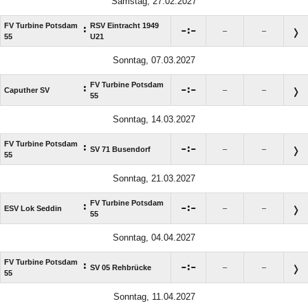
Samstag, 27.02.2027
FV Turbine Potsdam
RSV Eintracht 1949
:

:

–
–
55
U21
Sonntag, 07.03.2027
FV Turbine Potsdam
:

:

Caputher SV
–
–
55
Sonntag, 14.03.2027
FV Turbine Potsdam
:

:

SV 71 Busendorf
–
–
55
Sonntag, 21.03.2027
FV Turbine Potsdam
:

:

ESV Lok Seddin
–
–
55
Sonntag, 04.04.2027
FV Turbine Potsdam
:

:

SV 05 Rehbrücke
–
–
55
Sonntag, 11.04.2027