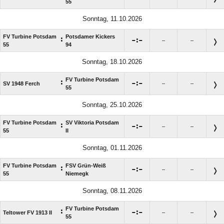
55
Sonntag, 11.10.2026
FV Turbine Potsdam
Potsdamer Kickers
:

:

–
–
55
94
Sonntag, 18.10.2026
FV Turbine Potsdam
:

:

SV 1948 Ferch
–
–
55
Sonntag, 25.10.2026
FV Turbine Potsdam
SV Viktoria Potsdam
:

:

–
–
55
II
Sonntag, 01.11.2026
FV Turbine Potsdam
FSV Grün-Weiß
:

:

–
–
55
Niemegk
Sonntag, 08.11.2026
FV Turbine Potsdam
:

:

Teltower FV 1913 II
–
–
55