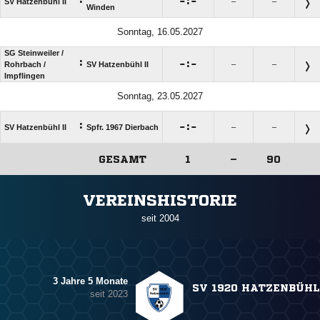

:

SV Hatzenbühl II
–
–
Winden
Sonntag, 16.05.2027
SG Steinweiler /​
:

:

Rohrbach /​
SV Hatzenbühl II
–
–
Impflingen
Sonntag, 23.05.2027
:

:

SV Hatzenbühl II
Spfr. 1967 Dierbach
–
–
GESAMT
1
–
90
ANZEIGE
VEREINSHISTORIE
seit 2004
3 Jahre 5 Monate
SV 1920 HATZENBÜHL
seit 2023