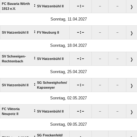
FC Bavaria Wörth
:

:

SV Hatzenbühl II
–
–
1913 e.V.
Sonntag, 11.04.2027
:

:

SV Hatzenbühl II
FV Neuburg II
–
–
Sonntag, 18.04.2027
SV Schweigen-
:

:

SV Hatzenbühl II
–
–
Rechtenbach
Sonntag, 25.04.2027
SG Schweighofen/​
:

:

SV Hatzenbühl II
–
–
Kapsweyer
Sonntag, 02.05.2027
FC Viktoria
:

:

SV Hatzenbühl II
–
–
Neupotz II
Sonntag, 09.05.2027
SG Freckenfeld/​
: