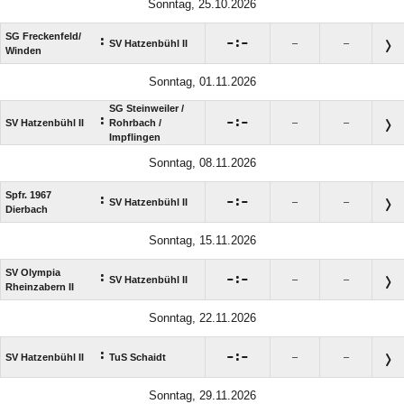
Sonntag, 25.10.2026
SG Freckenfeld/​
:

:

SV Hatzenbühl II
–
–
Winden
Sonntag, 01.11.2026
SG Steinweiler /​
:

:

SV Hatzenbühl II
Rohrbach /​
–
–
Impflingen
Sonntag, 08.11.2026
Spfr. 1967
:

:

SV Hatzenbühl II
–
–
Dierbach
Sonntag, 15.11.2026
SV Olympia
:

:

SV Hatzenbühl II
–
–
Rheinzabern II
Sonntag, 22.11.2026
:

:

SV Hatzenbühl II
TuS Schaidt
–
–
Sonntag, 29.11.2026