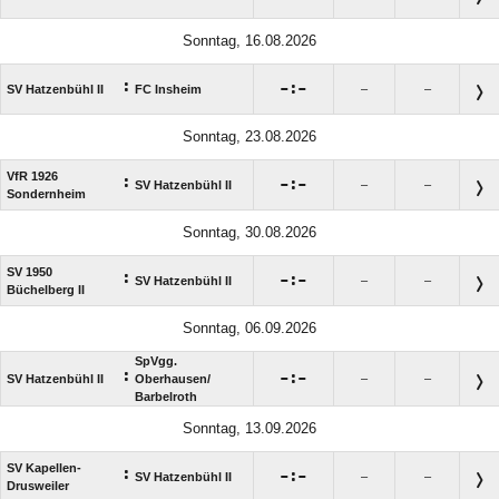
Sonntag, 16.08.2026
:

:

SV Hatzenbühl II
FC Insheim
–
–
Sonntag, 23.08.2026
VfR 1926
:

:

SV Hatzenbühl II
–
–
Sondernheim
Sonntag, 30.08.2026
SV 1950
:

:

SV Hatzenbühl II
–
–
Büchelberg II
Sonntag, 06.09.2026
SpVgg.
:

:

SV Hatzenbühl II
Oberhausen/​
–
–
Barbelroth
Sonntag, 13.09.2026
SV Kapellen-
:

:

SV Hatzenbühl II
–
–
Drusweiler