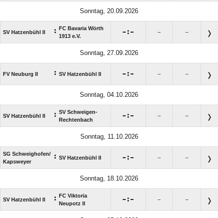
Sonntag, 20.09.2026
FC Bavaria Wörth
:

:

SV Hatzenbühl II
–
–
1913 e.V.
Sonntag, 27.09.2026
:

:

FV Neuburg II
SV Hatzenbühl II
–
–
Sonntag, 04.10.2026
SV Schweigen-
:

:

SV Hatzenbühl II
–
–
Rechtenbach
Sonntag, 11.10.2026
SG Schweighofen/​
:

:

SV Hatzenbühl II
–
–
Kapsweyer
Sonntag, 18.10.2026
FC Viktoria
:

:

SV Hatzenbühl II
–
–
Neupotz II