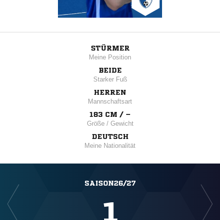
STÜRMER
Meine Position
BEIDE
Starker Fuß
HERREN
Mannschaftsart
183 CM / –
Größe / Gewicht
DEUTSCH
Meine Nationalität
SAISON26/27
1