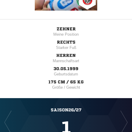
ZEHNER
Meine Position
RECHTS
Starker Fuß
HERREN
Mannschaftsart
30.05.1999
Geburtsdatum
175 CM / 65 KG
Größe / Gewicht
SAISON26/27
1