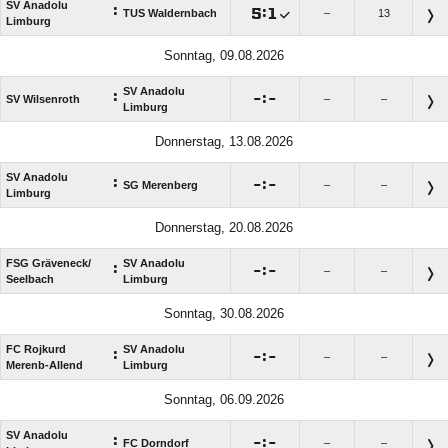
SV Anadolu
:

:

TUS Waldernbach
–
13
Limburg
Sonntag, 09.08.2026
SV Anadolu
:

:

SV Wilsenroth
–
–
Limburg
Donnerstag, 13.08.2026
SV Anadolu
:

:

SG Merenberg
–
–
Limburg
Donnerstag, 20.08.2026
FSG Gräveneck/​
SV Anadolu
:

:

–
–
Seelbach
Limburg
Sonntag, 30.08.2026
FC Rojkurd
SV Anadolu
:

:

–
–
Merenb-Allend
Limburg
Sonntag, 06.09.2026
SV Anadolu
:

:

FC Dorndorf
–
–