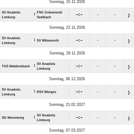
Sonntag, 15.11.2026
SV Anadolu
FSG Gräveneck/​
:

:

–
–
Limburg
Seelbach
Sonntag, 22.11.2026
SV Anadolu
:

:

SV Wilsenroth
–
–
Limburg
Sonntag, 29.11.2026
SV Anadolu
:

:

TUS Waldernbach
–
–
Limburg
Sonntag, 06.12.2026
SV Anadolu
:

:

RSV Würges
–
–
Limburg
Sonntag, 21.02.2027
SV Anadolu
:

:

SG Merenberg
–
–
Limburg
Sonntag, 07.03.2027