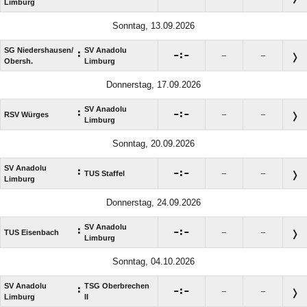
Limburg
Sonntag, 13.09.2026
SG Niedershausen/​
SV Anadolu
:

:

–
–
Obersh.
Limburg
Donnerstag, 17.09.2026
SV Anadolu
:

:

RSV Würges
–
–
Limburg
Sonntag, 20.09.2026
SV Anadolu
:

:

TUS Staffel
–
–
Limburg
Donnerstag, 24.09.2026
SV Anadolu
:

:

TUS Eisenbach
–
–
Limburg
Sonntag, 04.10.2026
SV Anadolu
TSG Oberbrechen
:

:

–
–
Limburg
II