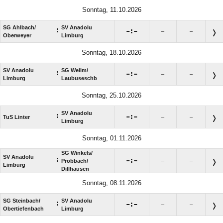
Sonntag, 11.10.2026
SG Ahlbach/​
SV Anadolu
:

:

–
–
Oberweyer
Limburg
Sonntag, 18.10.2026
SV Anadolu
SG Weilm/​
:

:

–
–
Limburg
Laubuseschb
Sonntag, 25.10.2026
SV Anadolu
:

:

TuS Linter
–
–
Limburg
Sonntag, 01.11.2026
SG Winkels/​
SV Anadolu
:

:

Probbach/​
–
–
Limburg
Dillhausen
Sonntag, 08.11.2026
SG Steinbach/​
SV Anadolu
:

:

–
–
Obertiefenbach
Limburg