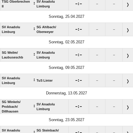
TSG Oberbrechen
SV Anadolu
:

:

–
–
II
Limburg
Sonntag, 25.04.2027
SV Anadolu
SG Ahlbach/​
:

:

–
–
Limburg
Oberweyer
Sonntag, 02.05.2027
SG Weilm/​
SV Anadolu
:

:

–
–
Laubuseschb
Limburg
Sonntag, 09.05.2027
SV Anadolu
:

:

TuS Linter
–
–
Limburg
Donnerstag, 13.05.2027
SG Winkels/​
SV Anadolu
:

:

Probbach/​
–
–
Limburg
Dillhausen
Sonntag, 23.05.2027
SV Anadolu
SG Steinbach/​
:

:

–
–