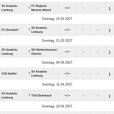
SV Anadolu
FC Rojkurd
:

:

–
–
Limburg
Merenb-Allend
Sonntag, 14.03.2027
SV Anadolu
:

:

FC Dorndorf
–
–
Limburg
Sonntag, 21.03.2027
SV Anadolu
SG Niedershausen/​
:

:

–
–
Limburg
Obersh.
Sonntag, 04.04.2027
SV Anadolu
:

:

TUS Staffel
–
–
Limburg
Sonntag, 11.04.2027
SV Anadolu
:

:

TUS Eisenbach
–
–
Limburg
Sonntag, 18.04.2027