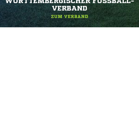
WÜRTTEMBERGISCHER FUSSBALL-V
ERBAND
ZUM VERBAND