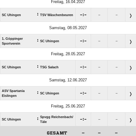
Freitag, 16.04.2027
:

:

SC Uhingen
TSV Wäschenbeuren
–
–
Samstag, 08.05.2027
1. Göppinger
:

:

SC Uhingen
–
–
Sportverein
Freitag, 28.05.2027
:

:

SC Uhingen
TSG Salach
–
–
Samstag, 12.06.2027
ASV Spartania
:

:

SC Uhingen
–
–
Eislingen
Freitag, 25.06.2027
Spvgg Reichenbach/​
:

:

SC Uhingen
–
–
Täle
GESAMT
–
–
–