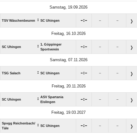
Samstag, 19.09.2026
:

:

TSV Wäschenbeuren
SC Uhingen
–
–
Freitag, 16.10.2026
1. Göppinger
:

:

SC Uhingen
–
–
Sportverein
Samstag, 07.11.2026
:

:

TSG Salach
SC Uhingen
–
–
Freitag, 20.11.2026
ASV Spartania
:

:

SC Uhingen
–
–
Eislingen
Freitag, 19.03.2027
Spvgg Reichenbach/​
:

:

SC Uhingen
–
–
Täle