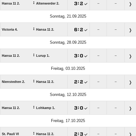
:

:

Hansa 11 2.
Altenwerder 2.
–
–
Sonntag, 21.09.2025
:

:

Victoria 4.
Hansa 11 2.
–
–
Sonntag, 28.09.2025
:

:

Hansa 11 2.
Lurup 1.
–
–
Freitag, 03.10.2025
:

:

Nienstedten 2.
Hansa 11 2.
–
–
Sonntag, 12.10.2025
:

:

Hansa 11 2.
Lohkamp 1.
–
–
Freitag, 17.10.2025
:

:

St. Pauli VI
Hansa 11 2.
–
–