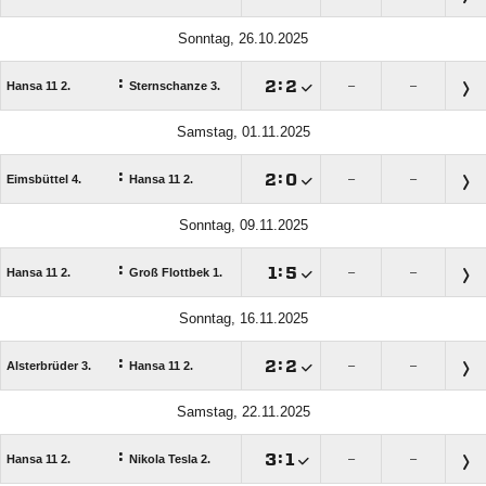
Sonntag, 26.10.2025
:

:

Hansa 11 2.
Sternschanze 3.
–
–
Samstag, 01.11.2025
:

:

Eimsbüttel 4.
Hansa 11 2.
–
–
Sonntag, 09.11.2025
:

:

Hansa 11 2.
Groß Flottbek 1.
–
–
Sonntag, 16.11.2025
:

:

Alsterbrüder 3.
Hansa 11 2.
–
–
Samstag, 22.11.2025
:

:

Hansa 11 2.
Nikola Tesla 2.
–
–