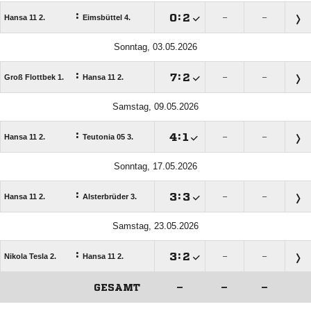
:

:

Hansa 11 2.
Eimsbüttel 4.
–
–
Sonntag, 03.05.2026
:

:

Groß Flottbek 1.
Hansa 11 2.
–
–
Samstag, 09.05.2026
:

:

Hansa 11 2.
Teutonia 05 3.
–
–
Sonntag, 17.05.2026
:

:

Hansa 11 2.
Alsterbrüder 3.
–
–
Samstag, 23.05.2026
:

:

Nikola Tesla 2.
Hansa 11 2.
–
–
GESAMT
–
–
–
ANZEIGE