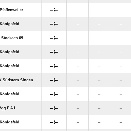

:

Pfaffenweiler
–
–
–

:

Königsfeld
–
–
–

:

 Stockach 09
–
–
–

:

Königsfeld
–
–
–

:

Königsfeld
–
–
–

:

 Südstern Singen
–
–
–

:

Königsfeld
–
–
–

:

gg F.A.L.
–
–
–

:

Königsfeld
–
–
–