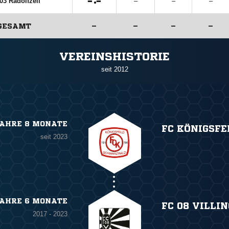

:

03 Radolfzell
–
–
–
GESAMT
–
–
–
–
ANZEIGE
VEREINSHISTORIE
seit 2012
JAHRE 8 MONATE
FC KÖNIGSFE
seit 2023
JAHRE 6 MONATE
FC 08 VILLI
2017 - 2023