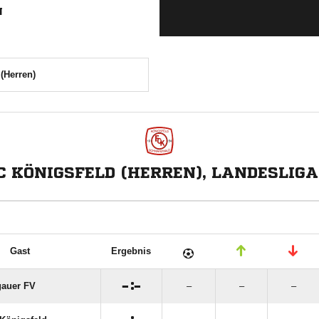
N
(Herren)
C KÖNIGSFELD (HERREN), LANDESLIGA
Gast
Ergebnis

:

auer FV
–
–
–