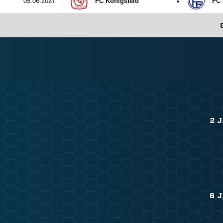
:
05.06.2027
FC Königsfeld
FC 
2 
6 