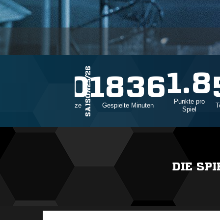
SAISON25/26
1.8
30
1836
Punkte pro
Einsätze
Gespielte Minuten
T
Spiel
DIE SP