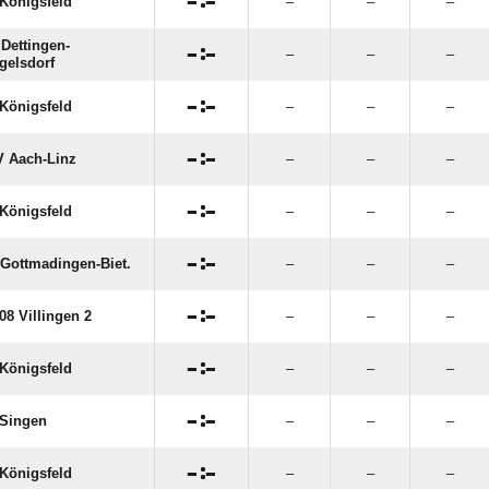

:

Königsfeld
–
–
–
Dettingen-

:

–
–
–
gelsdorf

:

Königsfeld
–
–
–

:

 Aach-Linz
–
–
–

:

Königsfeld
–
–
–

:

Gottmadingen-Biet.
–
–
–

:

08 Villingen 2
–
–
–

:

Königsfeld
–
–
–

:

Singen
–
–
–

:

Königsfeld
–
–
–