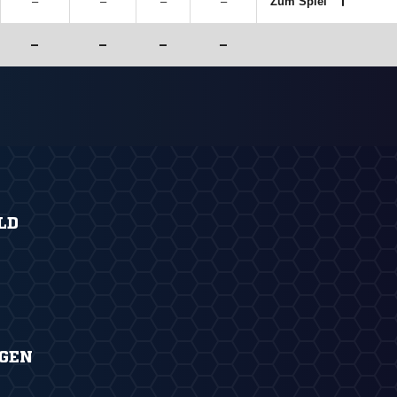
–
–
–
–
Zum Spiel
–
–
–
–
LD
NGEN