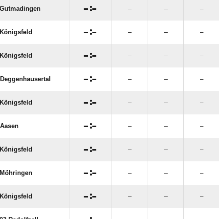

:

 Gutmadingen
–
–
–

:

Königsfeld
–
–
–

:

Königsfeld
–
–
–

:

Deggenhausertal
–
–
–

:

Königsfeld
–
–
–

:

 Aasen
–
–
–

:

Königsfeld
–
–
–

:

Möhringen
–
–
–

:

Königsfeld
–
–
–