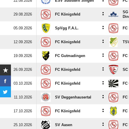
:
22.08.2026
ESV Südstern Singen
FC 
SG 
:
29.08.2026
FC Königsfeld
Din
:
05.09.2026
SpVgg F.A.L.
FC 
:
12.09.2026
FC Königsfeld
TSV
:
19.09.2026
FC Gutmadingen
FC 
:
26.09.2026
FC Königsfeld
SC 
:
03.10.2026
FC Königsfeld
FC 
:
11.10.2026
SV Deggenhausertal
FC 
:
17.10.2026
FC Königsfeld
FC 
:
25.10.2026
SV Aasen
FC 