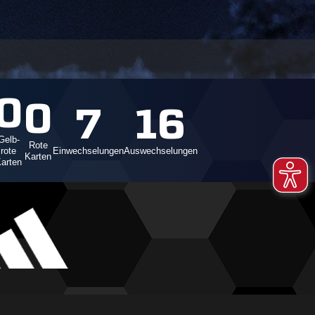
0
0
7
16
Gelb-
Rote
rote
Einwechselungen
Auswechselungen
Karten
arten