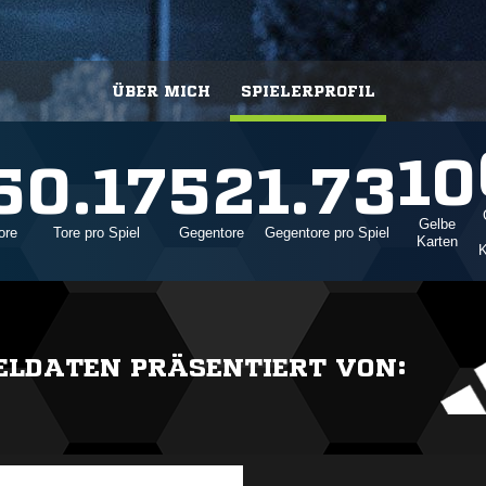
ÜBER MICH
SPIELERPROFIL
10
5
0.17
52
1.73
Gelbe
ore
Tore pro Spiel
Gegentore
Gegentore pro Spiel
Karten
K
IELDATEN PRÄSENTIERT VON: