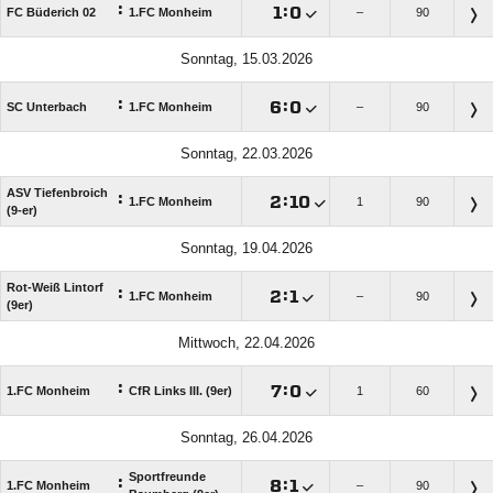
:

:

FC Büderich 02
1.FC Monheim
–
90
Sonntag, 15.03.2026
:

:

SC Unterbach
1.FC Monheim
–
90
Sonntag, 22.03.2026
ASV Tiefenbroich
:

:

1.FC Monheim
1
90
(9-er)
Sonntag, 19.04.2026
Rot-Weiß Lintorf
:

:

1.FC Monheim
–
90
(9er)
Mittwoch, 22.04.2026
:

:

1.FC Monheim
CfR Links III. (9er)
1
60
Sonntag, 26.04.2026
Sportfreunde
:

:

1.FC Monheim
–
90