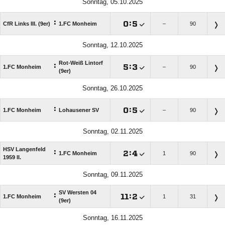
Sonntag, 05.10.2025
:

:

CfR Links III. (9er)
1.FC Monheim
–
90
Sonntag, 12.10.2025
Rot-Weiß Lintorf
:

:

1.FC Monheim
–
90
(9er)
Sonntag, 26.10.2025
:

:

1.FC Monheim
Lohausener SV
–
90
Sonntag, 02.11.2025
HSV Langenfeld
:

:

1.FC Monheim
1
90
1959 II.
Sonntag, 09.11.2025
SV Wersten 04
:

:

1.FC Monheim
1
31
(9er)
Sonntag, 16.11.2025