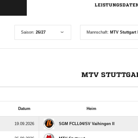
LEISTUNGSDATE
Saison:
26/27
Mannschaft:
MTV Stuttgart 
MTV STUTTGART
Datum
Heim
19.09.2026
SGM FCLL04/​SV Vaihingen II