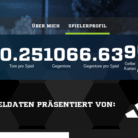
ÜBER MICH
SPIELERPROFIL
9
0.25
106
6.63
Gelbe
Tore pro Spiel
Gegentore
Gegentore pro Spiel
Karten
IELDATEN PRÄSENTIERT VON: