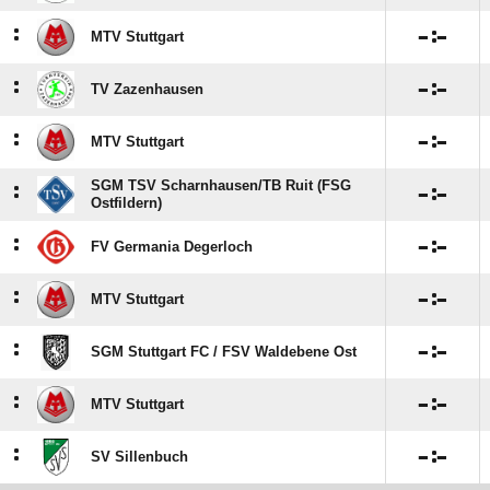
:

:

MTV Stuttgart
:

:

TV Zazenhausen
:

:

MTV Stuttgart
SGM TSV Scharnhausen/​TB Ruit (FSG
:

:

Ostfildern)
:

:

FV Germania Degerloch
:

:

MTV Stuttgart
:

:

SGM Stuttgart FC /​ FSV Waldebene Ost
:

:

MTV Stuttgart
:

:

SV Sillenbuch