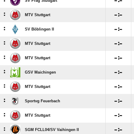
:

:

SV Prag Stuttgart
:

:

MTV Stuttgart
:

:

SV Böblingen II
:

:

MTV Stuttgart
:

:

MTV Stuttgart
:

:

GSV Maichingen
:

:

MTV Stuttgart
:

:

Sportvg Feuerbach
:

:

MTV Stuttgart
:

:

SGM FCLL04/​SV Vaihingen II