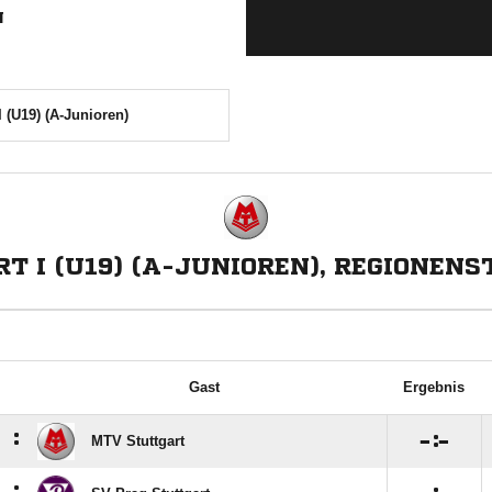
N
I (U19) (A-Junioren)
 I (U19) (A-JUNIOREN), REGIONENS
Gast
Ergebnis
:

:

MTV Stuttgart