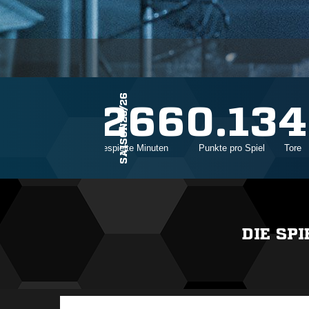
SAISON25/26
16
1266
0.13
4
Einsätze
Gespielte Minuten
Punkte pro Spiel
Tore
DIE SP