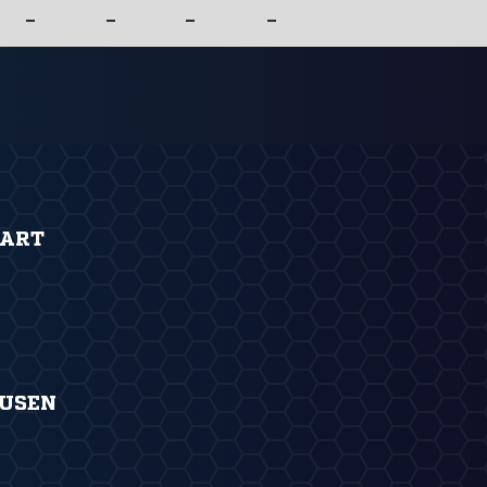
–
–
–
–
GART
USEN