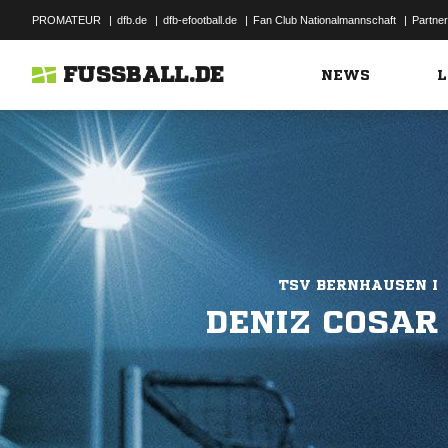
PROMATEUR
|
dfb.de
|
dfb-efootball.de
|
Fan Club Nationalmannschaft
|
Partner
FUSSBALL.DE
NEWS
L
TSV BERNHAUSEN I
DENIZ COSAR