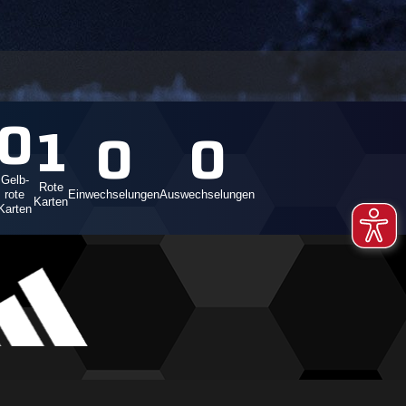
0
1
0
0
Gelb-
Rote
rote
Einwechselungen
Auswechselungen
Karten
Karten