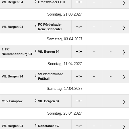
:

:

VfL Bergen 94
Greifswalder FC II
–
–
Sonntag, 21.03.2027
FC Förderkader
:

:

VfL Bergen 94
–
–
Rene Schneider
Samstag, 03.04.2027
1. FC
:

:

VfL Bergen 94
–
–
Neubrandenburg 04
Sonntag, 11.04.2027
SV Warnemünde
:

:

VfL Bergen 94
–
–
Fußball
Samstag, 17.04.2027
:

:

MSV Pampow
VfL Bergen 94
–
–
Sonntag, 25.04.2027
:

:

VfL Bergen 94
Doberaner FC
–
–