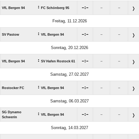
:

:

VfL Bergen 94
FC Schönberg 95
–
–
Freitag, 11.12.2026
:

:

SV Pastow
VfL Bergen 94
–
–
Sonntag, 20.12.2026
:

:

VfL Bergen 94
SV Hafen Rostock 61
–
–
Samstag, 27.02.2027
:

:

Rostocker FC
VfL Bergen 94
–
–
Samstag, 06.03.2027
SG Dynamo
:

:

VfL Bergen 94
–
–
Schwerin
Sonntag, 14.03.2027