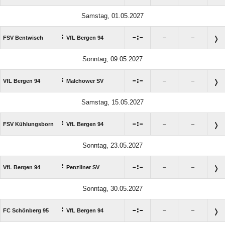
Samstag, 01.05.2027
:

:

FSV Bentwisch
VfL Bergen 94
–
–
Sonntag, 09.05.2027
:

:

VfL Bergen 94
Malchower SV
–
–
Samstag, 15.05.2027
:

:

FSV Kühlungsborn
VfL Bergen 94
–
–
Sonntag, 23.05.2027
:

:

VfL Bergen 94
Penzliner SV
–
–
Sonntag, 30.05.2027
:

:

FC Schönberg 95
VfL Bergen 94
–
–