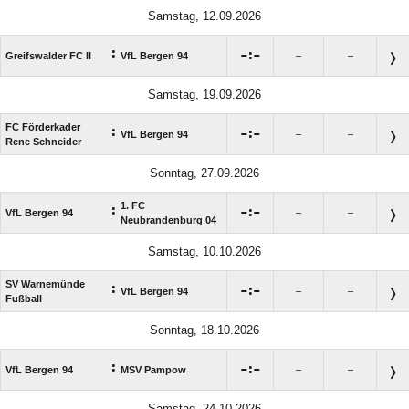
Samstag, 12.09.2026
:

:

Greifswalder FC II
VfL Bergen 94
–
–
Samstag, 19.09.2026
FC Förderkader
:

:

VfL Bergen 94
–
–
Rene Schneider
Sonntag, 27.09.2026
1. FC
:

:

VfL Bergen 94
–
–
Neubrandenburg 04
Samstag, 10.10.2026
SV Warnemünde
:

:

VfL Bergen 94
–
–
Fußball
Sonntag, 18.10.2026
:

:

VfL Bergen 94
MSV Pampow
–
–
Samstag, 24.10.2026