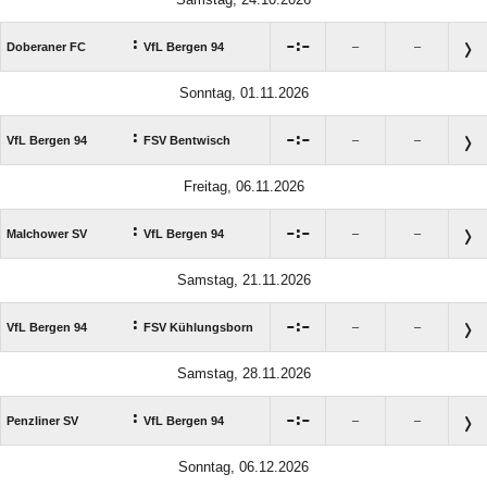
:

:

Doberaner FC
VfL Bergen 94
–
–
Sonntag, 01.11.2026
:

:

VfL Bergen 94
FSV Bentwisch
–
–
Freitag, 06.11.2026
:

:

Malchower SV
VfL Bergen 94
–
–
Samstag, 21.11.2026
:

:

VfL Bergen 94
FSV Kühlungsborn
–
–
Samstag, 28.11.2026
:

:

Penzliner SV
VfL Bergen 94
–
–
Sonntag, 06.12.2026