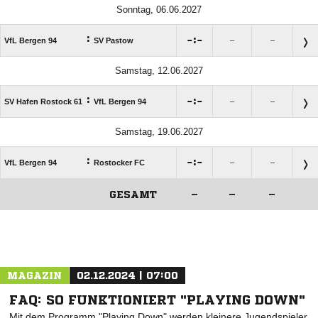
Sonntag, 06.06.2027
:

:

VfL Bergen 94
SV Pastow
–
–
Samstag, 12.06.2027
:

:

SV Hafen Rostock 61
VfL Bergen 94
–
–
Samstag, 19.06.2027
:

:

VfL Bergen 94
Rostocker FC
–
–
GESAMT
–
–
–
ANZEIGE
MAGAZIN
02.12.2024 | 07:00
FAQ: SO FUNKTIONIERT "PLAYING DOWN"
Mit dem Programm "Playing Down" werden kleinere Jugendspieler