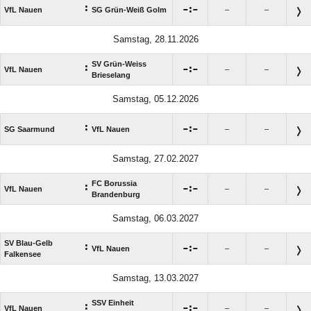
:

:

VfL Nauen
SG Grün-Weiß Golm
–
–
Samstag, 28.11.2026
SV Grün-Weiss
:

:

VfL Nauen
–
–
Brieselang
Samstag, 05.12.2026
:

:

SG Saarmund
VfL Nauen
–
–
Samstag, 27.02.2027
FC Borussia
:

:

VfL Nauen
–
–
Brandenburg
Samstag, 06.03.2027
SV Blau-Gelb
:

:

VfL Nauen
–
–
Falkensee
Samstag, 13.03.2027
SSV Einheit
:

:

VfL Nauen
–
–