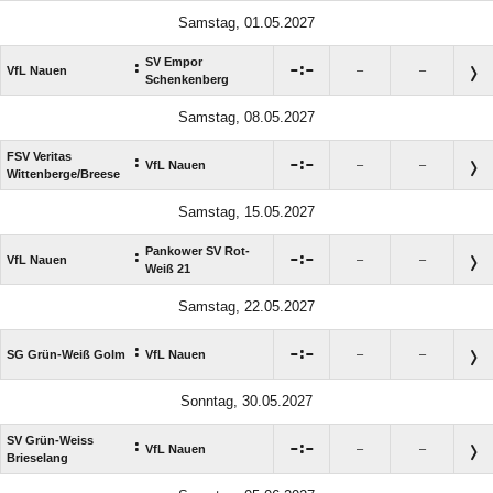
Samstag, 01.05.2027
SV Empor
:

:

VfL Nauen
–
–
Schenkenberg
Samstag, 08.05.2027
FSV Veritas
:

:

VfL Nauen
–
–
Wittenberge/​Breese
Samstag, 15.05.2027
Pankower SV Rot-
:

:

VfL Nauen
–
–
Weiß 21
Samstag, 22.05.2027
:

:

SG Grün-Weiß Golm
VfL Nauen
–
–
Sonntag, 30.05.2027
SV Grün-Weiss
:

:

VfL Nauen
–
–
Brieselang