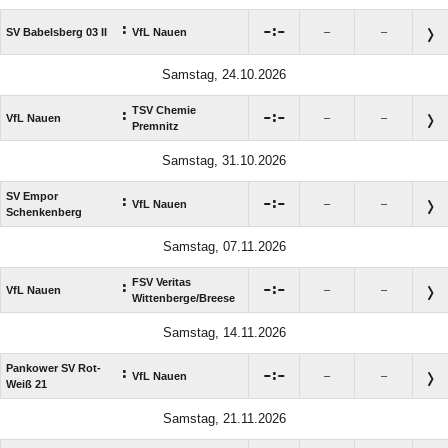
:

:

SV Babelsberg 03 II
VfL Nauen
–
–
Samstag, 24.10.2026
TSV Chemie
:

:

VfL Nauen
–
–
Premnitz
Samstag, 31.10.2026
SV Empor
:

:

VfL Nauen
–
–
Schenkenberg
Samstag, 07.11.2026
FSV Veritas
:

:

VfL Nauen
–
–
Wittenberge/​Breese
Samstag, 14.11.2026
Pankower SV Rot-
:

:

VfL Nauen
–
–
Weiß 21
Samstag, 21.11.2026