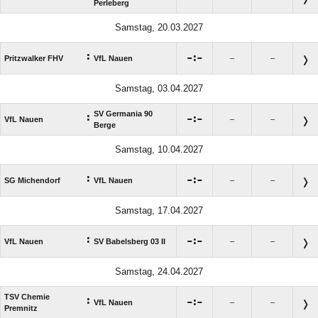
Perleberg
Samstag, 20.03.2027
:

:

Pritzwalker FHV
VfL Nauen
–
–
Samstag, 03.04.2027
SV Germania 90
:

:

VfL Nauen
–
–
Berge
Samstag, 10.04.2027
:

:

SG Michendorf
VfL Nauen
–
–
Samstag, 17.04.2027
:

:

VfL Nauen
SV Babelsberg 03 II
–
–
Samstag, 24.04.2027
TSV Chemie
:

:

VfL Nauen
–
–
Premnitz