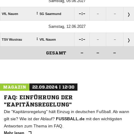
Samstag, 05.06.2027
:

:

VfL Nauen
SG Saarmund
–
–
Samstag, 12.06.2027
:

:

TSV Wustrau
VfL Nauen
–
–
GESAMT
–
–
–
ANZEIGE
MAGAZIN
22.09.2024 | 12:30
FAQ: EINFÜHRUNG DER
"KAPITÄNSREGELUNG"
Die "Kapitänsregelung" hält Einzug in deutschen Fußball. Ab wann
gilt sie? Wie ist der Ablauf?
FUSSBALL.de
mit den wichtigsten
Antworten zum Thema im FAQ.
Mehr lesen