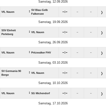
Samstag, 12.09.2026
SV Blau-Gelb
:

:

VfL Nauen
–
–
Falkensee
Samstag, 19.09.2026
SSV Einheit
:

:

VfL Nauen
–
–
Perleberg
Samstag, 26.09.2026
:

:

VfL Nauen
Pritzwalker FHV
–
–
Samstag, 03.10.2026
SV Germania 90
:

:

VfL Nauen
–
–
Berge
Samstag, 10.10.2026
:

:

VfL Nauen
SG Michendorf
–
–
Samstag, 17.10.2026