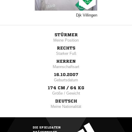
Djk Villingen
STÜRMER
Meine Position
RECHTS
Starker Fuß
HERREN
Mannschaftsart
16.10.2007
Geburtsdatum
174 CM / 64 KG
Größe / Gewicht
DEUTSCH
Meine Nationalität
DIE SPIELDATEN
PRÄSENTIERT