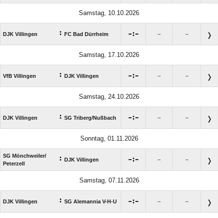
Samstag, 10.10.2026
:

:

DJK Villingen
FC Bad Dürrheim
–
–
Samstag, 17.10.2026
:

:

VfB Villingen
DJK Villingen
–
–
Samstag, 24.10.2026
:

:

DJK Villingen
SG Triberg/​Nußbach
–
–
Sonntag, 01.11.2026
SG Mönchweiler/​
:

:

DJK Villingen
–
–
Peterzell
Samstag, 07.11.2026
:

:

DJK Villingen
SG Alemannia V-H-U
–
–