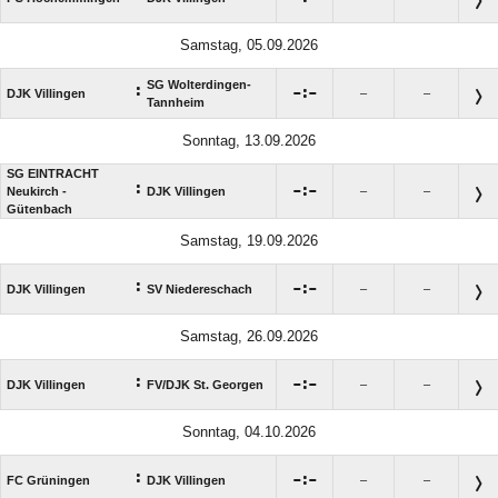
Samstag, 05.09.2026
SG Wolterdingen-
:

:

DJK Villingen
–
–
Tannheim
Sonntag, 13.09.2026
SG EINTRACHT
:

:

Neukirch -
DJK Villingen
–
–
Gütenbach
Samstag, 19.09.2026
:

:

DJK Villingen
SV Niedereschach
–
–
Samstag, 26.09.2026
:

:

DJK Villingen
FV/​DJK St. Georgen
–
–
Sonntag, 04.10.2026
:

:

FC Grüningen
DJK Villingen
–
–