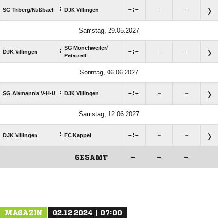
:

:

SG Triberg/​Nußbach
DJK Villingen
–
–
Samstag, 29.05.2027
SG Mönchweiler/​
:

:

DJK Villingen
–
–
Peterzell
Sonntag, 06.06.2027
:

:

SG Alemannia V-H-U
DJK Villingen
–
–
Samstag, 12.06.2027
:

:

DJK Villingen
FC Kappel
–
–
GESAMT
–
–
–
ANZEIGE
MAGAZIN
02.12.2024 | 07:00