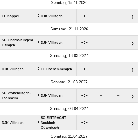
Sonntag, 15.11.2026
:

:

FC Kappel
DJK Villingen
–
–
Samstag, 21.11.2026
SG Oberbaldingen/​
:

:

DJK Villingen
–
–
Öfingen
Samstag, 13.03.2027
:

:

DJK Villingen
FC Hochemmingen
–
–
Sonntag, 21.03.2027
SG Wolterdingen-
:

:

DJK Villingen
–
–
Tannheim
Samstag, 03.04.2027
SG EINTRACHT
:

:

DJK Villingen
Neukirch -
–
–
Gütenbach
Sonntag, 11.04.2027