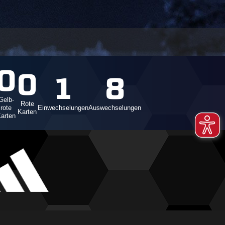
0
0
1
8
Gelb-
Rote
rote
Einwechselungen
Auswechselungen
Karten
arten