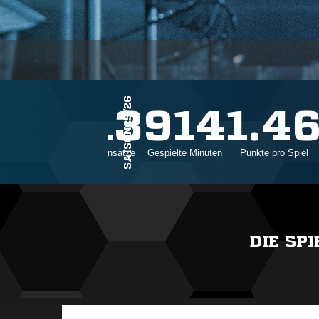
SAISON25/26
13
914
1.4
Einsätze
Gespielte Minuten
Punkte pro Spiel
DIE SP