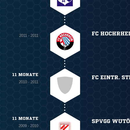
FC HOCHRHE
2011 - 2011
11 MONATE
FC EINTR. S
2010 - 2011
11 MONATE
SPVGG WUTÖ
2009 - 2010