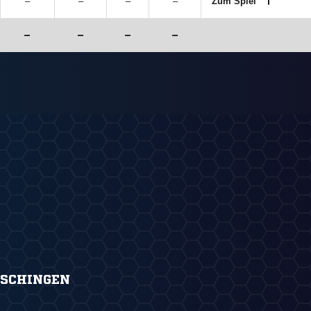
–
–
–
–
Zum Spiel
–
–
–
–
SCHINGEN