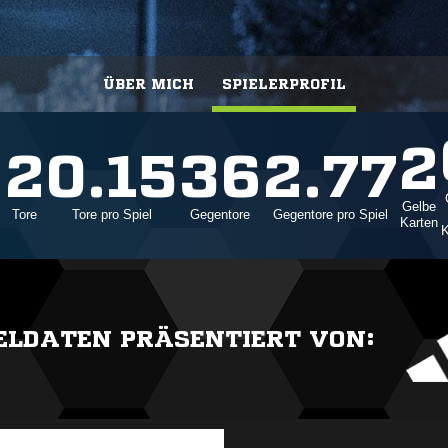
ÜBER MICH
SPIELERPROFIL
2
6
2
0.15
36
2.77
Gelbe
Tore
Tore pro Spiel
Gegentore
Gegentore pro Spiel
Karten
K
IELDATEN PRÄSENTIERT VON: