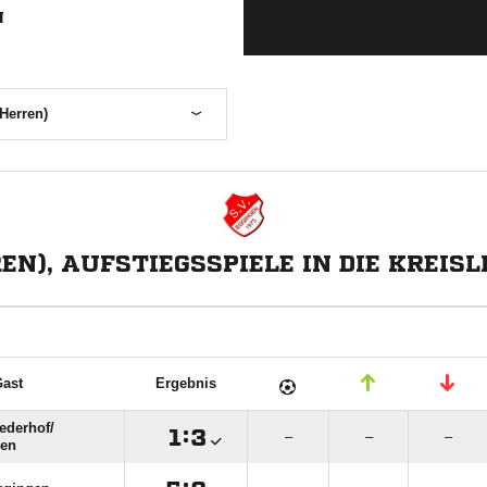
N
Herren)
EN), AUFSTIEGSSPIELE IN DIE KREISLI
ast
Ergebnis
ederhof/​

:

–
–
–
gen