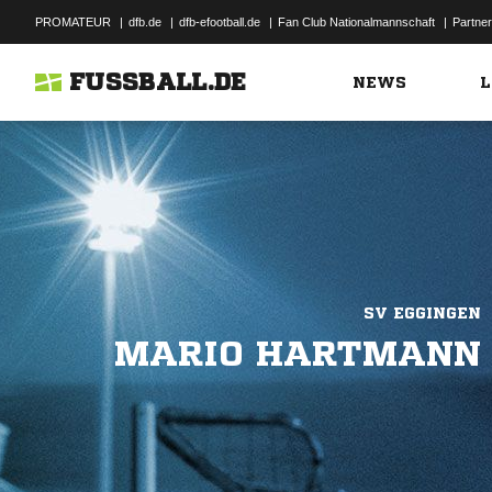
PROMATEUR
|
dfb.de
|
dfb-efootball.de
|
Fan Club Nationalmannschaft
|
Partner
FUSSBALL.DE
NEWS
L
SV EGGINGEN
MARIO HARTMANN