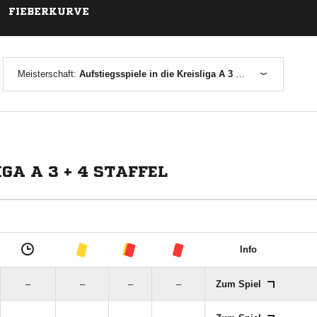
FIEBERKURVE
Meisterschaft:
Aufstiegsspiele in die Kreisliga A 3 + 4 Staffel
GA A 3 + 4 STAFFEL
Info
–
–
–
–
Zum Spiel