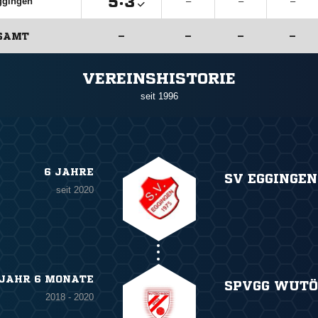

:

ggingen
–
–
–
SAMT
–
–
–
–
ANZEIGE
VEREINSHISTORIE
seit 1996
6 JAHRE
SV EGGINGEN
seit 2020
 JAHR 6 MONATE
SPVGG WUTÖ
2018 - 2020