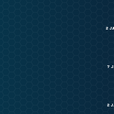
2 J
7 
2 