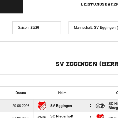
LEISTUNGSDATE
Saison:
25/26
Mannschaft:
SV Eggingen (
SV EGGINGEN (HERR
Datum
Heim
G
SC Ni
:
20.06.2026
SV Eggingen
Binz
SC Niederhof/​