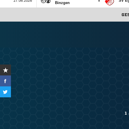
:
27.06.2026
SV E
Binzgen
GE
1