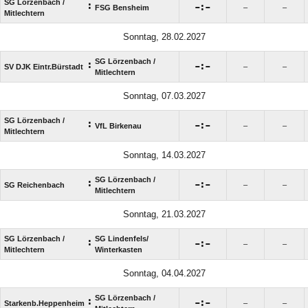
SG Lörzenbach /​
:

:

FSG Bensheim
–
–
Mitlechtern
Sonntag, 28.02.2027
SG Lörzenbach /​
:

:

SV DJK Eintr.Bürstadt
–
–
Mitlechtern
Sonntag, 07.03.2027
SG Lörzenbach /​
:

:

VfL Birkenau
–
–
Mitlechtern
Sonntag, 14.03.2027
SG Lörzenbach /​
:

:

SG Reichenbach
–
–
Mitlechtern
Sonntag, 21.03.2027
SG Lörzenbach /​
SG Lindenfels/​
:

:

–
–
Mitlechtern
Winterkasten
Sonntag, 04.04.2027
SG Lörzenbach /​
:

:

Starkenb.Heppenheim
–
–