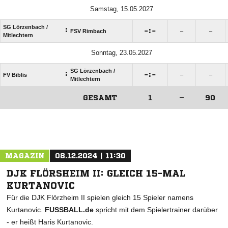
Samstag, 15.05.2027
SG Lörzenbach /​
:

:

FSV Rimbach
–
–
Mitlechtern
Sonntag, 23.05.2027
SG Lörzenbach /​
:

:

FV Biblis
–
–
Mitlechtern
GESAMT
1
–
90
ANZEIGE
MAGAZIN
08.12.2024 | 11:30
DJK FLÖRSHEIM II: GLEICH 15-MAL
KURTANOVIC
Für die DJK Flörzheim II spielen gleich 15 Spieler namens
Kurtanovic.
FUSSBALL.de
spricht mit dem Spielertrainer darüber
- er heißt Haris Kurtanovic.