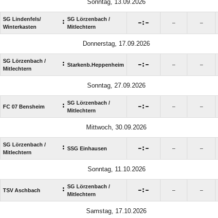
Sonntag, 13.09.2026
SG Lindenfels/​
SG Lörzenbach /​
:

:

–
–
Winterkasten
Mitlechtern
Donnerstag, 17.09.2026
SG Lörzenbach /​
:

:

Starkenb.Heppenheim
–
–
Mitlechtern
Sonntag, 27.09.2026
SG Lörzenbach /​
:

:

FC 07 Bensheim
–
–
Mitlechtern
Mittwoch, 30.09.2026
SG Lörzenbach /​
:

:

SSG Einhausen
–
–
Mitlechtern
Sonntag, 11.10.2026
SG Lörzenbach /​
:

:

TSV Aschbach
–
–
Mitlechtern
Samstag, 17.10.2026