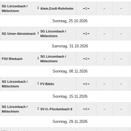
SG Lörzenbach /​
:

:

Alem.Groß-Rohrheim
–
–
Mitlechtern
Sonntag, 25.10.2026
SG Lörzenbach /​
:

:

SG Unter-Abtsteinach
–
–
Mitlechtern
Samstag, 31.10.2026
SG Lörzenbach /​
:

:

FSV Rimbach
–
–
Mitlechtern
Sonntag, 08.11.2026
SG Lörzenbach /​
:

:

FV Biblis
–
–
Mitlechtern
Sonntag, 15.11.2026
SG Lörzenbach /​
:

:

SV U.-Flockenbach II
–
–
Mitlechtern
Sonntag, 29.11.2026