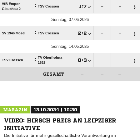
VfB Empor
:

:

TSV Crossen
–
–
Glauchau 2
Sonntag, 07.06.2026
:

:

SV 1946 Mosel
TSV Crossen
–
–
Sonntag, 14.06.2026
TV Oberfrohna
:

:

TSV Crossen
–
–
1862
GESAMT
–
–
–
ANZEIGE
MAGAZIN
13.10.2024 | 10:30
VIDEO: HIRSCH PREIS AN LEIPZIGER
INITIATIVE
Die Initiative für mehr gesellschaftliche Verantwortung im