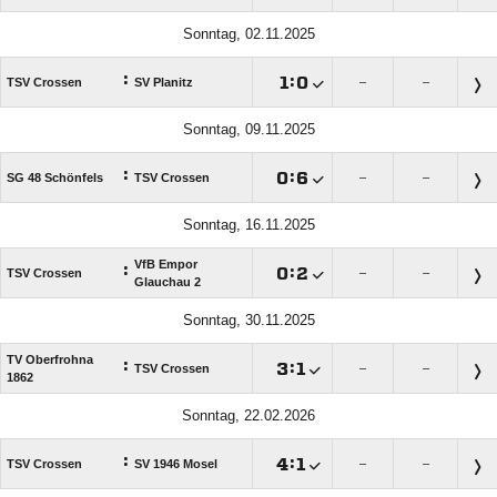
Sonntag, 02.11.2025
:

:

TSV Crossen
SV Planitz
–
–
Sonntag, 09.11.2025
:

:

SG 48 Schönfels
TSV Crossen
–
–
Sonntag, 16.11.2025
VfB Empor
:

:

TSV Crossen
–
–
Glauchau 2
Sonntag, 30.11.2025
TV Oberfrohna
:

:

TSV Crossen
–
–
1862
Sonntag, 22.02.2026
:

:

TSV Crossen
SV 1946 Mosel
–
–