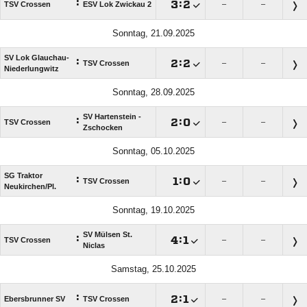
:

:

TSV Crossen
ESV Lok Zwickau 2
–
–
Sonntag, 21.09.2025
SV Lok Glauchau-
:

:

TSV Crossen
–
–
Niederlungwitz
Sonntag, 28.09.2025
SV Hartenstein -
:

:

TSV Crossen
–
–
Zschocken
Sonntag, 05.10.2025
SG Traktor
:

:

TSV Crossen
–
–
Neukirchen/​Pl.
Sonntag, 19.10.2025
SV Mülsen St.
:

:

TSV Crossen
–
–
Niclas
Samstag, 25.10.2025
:

:

Ebersbrunner SV
TSV Crossen
–
–