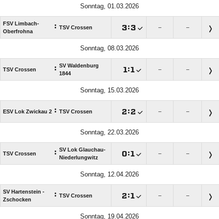
Sonntag, 01.03.2026
FSV Limbach-
:

:

TSV Crossen
–
–
Oberfrohna
Sonntag, 08.03.2026
SV Waldenburg
:

:

TSV Crossen
–
–
1844
Sonntag, 15.03.2026
:

:

ESV Lok Zwickau 2
TSV Crossen
–
–
Sonntag, 22.03.2026
SV Lok Glauchau-
:

:

TSV Crossen
–
–
Niederlungwitz
Sonntag, 12.04.2026
SV Hartenstein -
:

:

TSV Crossen
–
–
Zschocken
Sonntag, 19.04.2026