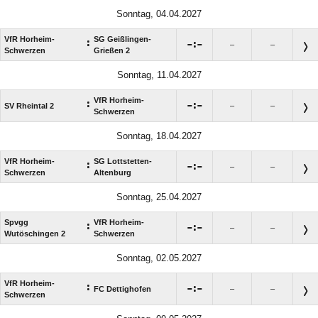
Sonntag, 04.04.2027
VfR Horheim-
SG Geißlingen-
:

:

–
–
Schwerzen
Grießen 2
Sonntag, 11.04.2027
VfR Horheim-
:

:

SV Rheintal 2
–
–
Schwerzen
Sonntag, 18.04.2027
VfR Horheim-
SG Lottstetten-
:

:

–
–
Schwerzen
Altenburg
Sonntag, 25.04.2027
Spvgg
VfR Horheim-
:

:

–
–
Wutöschingen 2
Schwerzen
Sonntag, 02.05.2027
VfR Horheim-
:

:

FC Dettighofen
–
–
Schwerzen