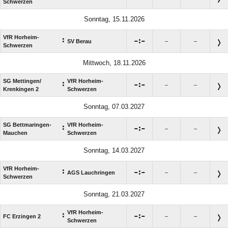
Schwerzen
Sonntag, 15.11.2026
VfR Horheim-
:

:

SV Berau
–
–
Schwerzen
Mittwoch, 18.11.2026
SG Mettingen/​
VfR Horheim-
:

:

–
–
Krenkingen 2
Schwerzen
Sonntag, 07.03.2027
SG Bettmaringen-
VfR Horheim-
:

:

–
–
Mauchen
Schwerzen
Sonntag, 14.03.2027
VfR Horheim-
:

:

AGS Lauchringen
–
–
Schwerzen
Sonntag, 21.03.2027
VfR Horheim-
:

:

FC Erzingen 2
–
–
Schwerzen