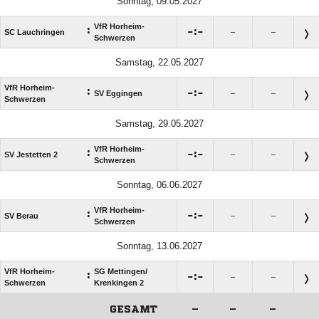
Sonntag, 09.05.2027
VfR Horheim-
:

:

SC Lauchringen
–
–
Schwerzen
Samstag, 22.05.2027
VfR Horheim-
:

:

SV Eggingen
–
–
Schwerzen
Samstag, 29.05.2027
VfR Horheim-
:

:

SV Jestetten 2
–
–
Schwerzen
Sonntag, 06.06.2027
VfR Horheim-
:

:

SV Berau
–
–
Schwerzen
Sonntag, 13.06.2027
VfR Horheim-
SG Mettingen/​
:

:

–
–
Schwerzen
Krenkingen 2
GESAMT
–
–
–