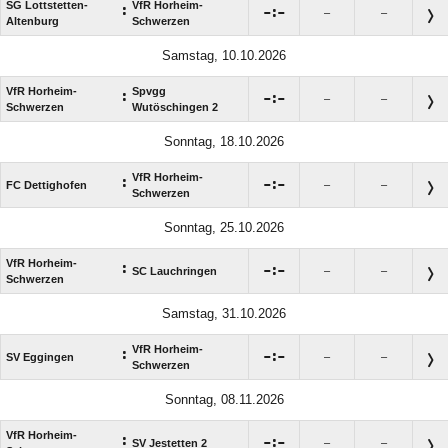
SG Lottstetten-
VfR Horheim-
:

:

–
–
Altenburg
Schwerzen
Samstag, 10.10.2026
VfR Horheim-
Spvgg
:

:

–
–
Schwerzen
Wutöschingen 2
Sonntag, 18.10.2026
VfR Horheim-
:

:

FC Dettighofen
–
–
Schwerzen
Sonntag, 25.10.2026
VfR Horheim-
:

:

SC Lauchringen
–
–
Schwerzen
Samstag, 31.10.2026
VfR Horheim-
:

:

SV Eggingen
–
–
Schwerzen
Sonntag, 08.11.2026
VfR Horheim-
:

:

SV Jestetten 2
–
–