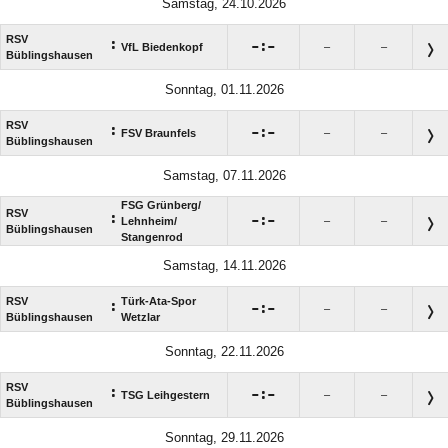
Samstag, 24.10.2026
RSV
:

:

VfL Biedenkopf
–
–
Büblingshausen
Sonntag, 01.11.2026
RSV
:

:

FSV Braunfels
–
–
Büblingshausen
Samstag, 07.11.2026
FSG Grünberg/​
RSV
:

:

Lehnheim/​
–
–
Büblingshausen
Stangenrod
Samstag, 14.11.2026
RSV
Türk-Ata-Spor
:

:

–
–
Büblingshausen
Wetzlar
Sonntag, 22.11.2026
RSV
:

:

TSG Leihgestern
–
–
Büblingshausen
Sonntag, 29.11.2026