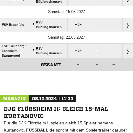
Büblingshausen
Samstag, 15.05.2027
RSV
:

:

FSV Braunfels
–
–
Büblingshausen
Samstag, 22.05.2027
FSG Grünberg/​
RSV
:

:

Lehnheim/​
–
–
Büblingshausen
Stangenrod
GESAMT
–
–
–
ANZEIGE
MAGAZIN
08.12.2024 | 11:30
DJK FLÖRSHEIM II: GLEICH 15-MAL
KURTANOVIC
Für die DJK Flörzheim II spielen gleich 15 Spieler namens
Kurtanovic.
FUSSBALL.de
spricht mit dem Spielertrainer darüber