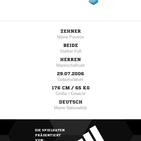
ZEHNER
Meine Position
BEIDE
Starker Fuß
HERREN
Mannschaftsart
29.07.2006
Geburtsdatum
176 CM / 65 KG
Größe / Gewicht
DEUTSCH
Meine Nationalität
DIE SPIELDATEN
PRÄSENTIERT
VON: