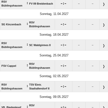
RSV
:

:

FV 09 Breidenbach
–
–
Büblingshausen
Sonntag, 11.04.2027
RSV
:

:

SG Kinzenbach
–
–
Büblingshausen
Sonntag, 18.04.2027
RSV
:

:

SC Waldgirmes II
–
–
Büblingshausen
Sonntag, 25.04.2027
RSV
:

:

FSV Cappel
–
–
Büblingshausen
Sonntag, 02.05.2027
RSV
TSV Eintr.
:

:

–
–
Büblingshausen
Stadtallendorf II
Sonntag, 09.05.2027
RSV
:

:

VfL Biedenkopf
–
–