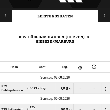
LEISTUNGSDATEN
RSV BÜBLINGSHAUSEN (HERREN), GL
GIESSEN/MARBURG
Heim
Gast
Erg.
Sonntag, 02.08.2026
RSV
:

:

FC Cleeberg
–
–
Büblingshausen
Sonntag, 09.08.2026
RSV
:

:

TSG Leihgestern
–
–