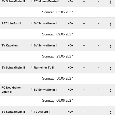
:

:

SV Schwafheim II
FC Moers-Meerfeld
–
–
Sonntag, 02.05.2027
:

:

1.FC Lintfort II
SV Schwafheim II
–
–
Sonntag, 09.05.2027
:

:

TV Kapellen
SV Schwafheim II
–
–
Sonntag, 23.05.2027
:

:

SV Schwafheim II
Rumelner TV II
–
–
Sonntag, 30.05.2027
FC Neukirchen-
:

:

SV Schwafheim II
–
–
Vluyn III
Sonntag, 06.06.2027
:

:

SV Schwafheim II
TV Asberg II
–
–