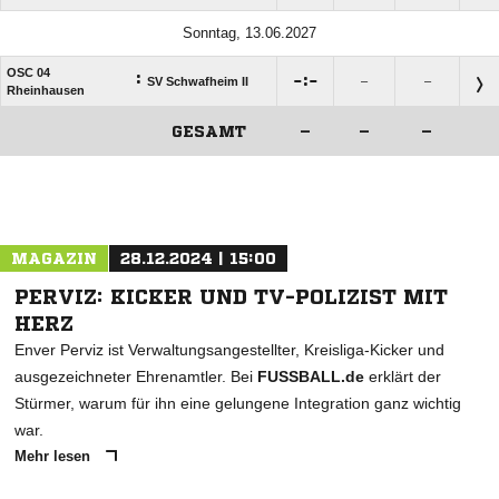
Sonntag, 13.06.2027
OSC 04
:

:

SV Schwafheim II
–
–
Rheinhausen
GESAMT
–
–
–
ANZEIGE
MAGAZIN
28.12.2024 | 15:00
PERVIZ: KICKER UND TV-POLIZIST MIT
HERZ
Enver Perviz ist Verwaltungsangestellter, Kreisliga-Kicker und
ausgezeichneter Ehrenamtler. Bei
FUSSBALL.de
erklärt der
Stürmer, warum für ihn eine gelungene Integration ganz wichtig
war.
Mehr lesen