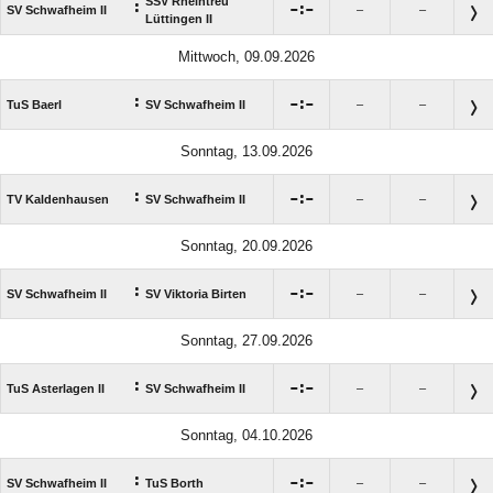
SSV Rheintreu
:

:

SV Schwafheim II
–
–
Lüttingen II
Mittwoch, 09.09.2026
:

:

TuS Baerl
SV Schwafheim II
–
–
Sonntag, 13.09.2026
:

:

TV Kaldenhausen
SV Schwafheim II
–
–
Sonntag, 20.09.2026
:

:

SV Schwafheim II
SV Viktoria Birten
–
–
Sonntag, 27.09.2026
:

:

TuS Asterlagen II
SV Schwafheim II
–
–
Sonntag, 04.10.2026
:

:

SV Schwafheim II
TuS Borth
–
–