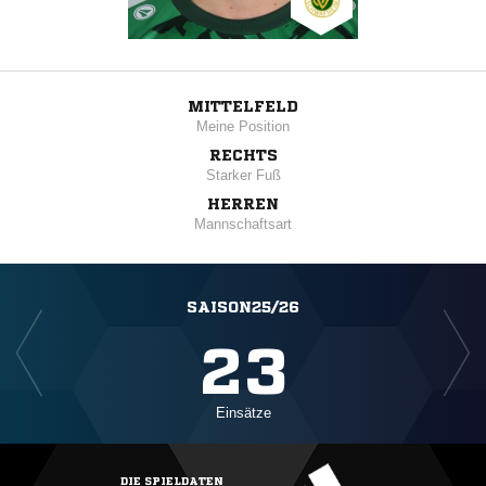
MITTELFELD
Meine Position
RECHTS
Starker Fuß
HERREN
Mannschaftsart
SAISON25/26
23
Einsätze
DIE SPIELDATEN