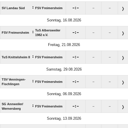
:

:

SV Landau Süd
FSV Freimersheim
–
–
Sonntag, 16.08.2026
TuS Albersweiler
:

:

FSV Freimersheim
–
–
1982 e.V.
Freitag, 21.08.2026
:

:

TuS Knittelsheim II
FSV Freimersheim
–
–
Samstag, 29.08.2026
TSV Venningen-
:

:

FSV Freimersheim
–
–
Fischlingen
Sonntag, 06.09.2026
SG Annweiler/​
:

:

FSV Freimersheim
–
–
Wernersberg
Sonntag, 13.09.2026