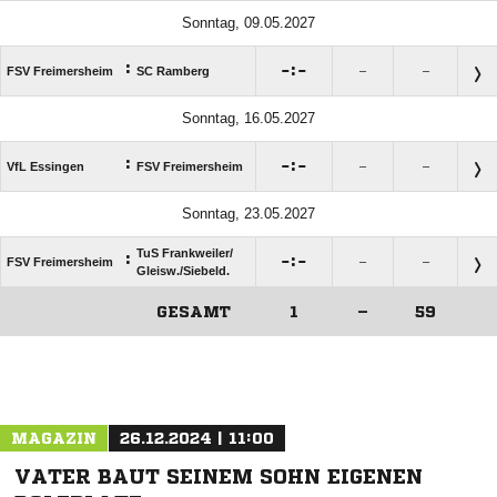
Sonntag, 09.05.2027
:

:

FSV Freimersheim
SC Ramberg
–
–
Sonntag, 16.05.2027
:

:

VfL Essingen
FSV Freimersheim
–
–
Sonntag, 23.05.2027
TuS Frankweiler/​
:

:

FSV Freimersheim
–
–
Gleisw./​Siebeld.
GESAMT
1
–
59
ANZEIGE
MAGAZIN
26.12.2024 | 11:00
VATER BAUT SEINEM SOHN EIGENEN