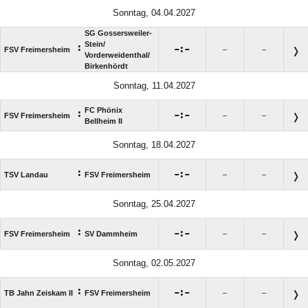
Sonntag, 04.04.2027
SG Gossersweiler-
Stein/​
:

:

FSV Freimersheim
–
–
Vorderweidenthal/​
Birkenhördt
Sonntag, 11.04.2027
FC Phönix
:

:

FSV Freimersheim
–
–
Bellheim II
Sonntag, 18.04.2027
:

:

TSV Landau
FSV Freimersheim
–
–
Sonntag, 25.04.2027
:

:

FSV Freimersheim
SV Dammheim
–
–
Sonntag, 02.05.2027
:

:

TB Jahn Zeiskam II
FSV Freimersheim
–
–