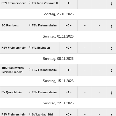
:

:

FSV Freimersheim
TB Jahn Zeiskam II
–
–
Sonntag, 25.10.2026
:

:

SC Ramberg
FSV Freimersheim
–
–
Sonntag, 01.11.2026
:

:

FSV Freimersheim
VfL Essingen
–
–
Sonntag, 08.11.2026
TuS Frankweiler/​
:

:

FSV Freimersheim
–
–
Gleisw./​Siebeld.
Sonntag, 15.11.2026
:

:

FV Queichheim
FSV Freimersheim
–
–
Sonntag, 22.11.2026
:

:

FSV Freimersheim
SV Landau Süd
–
–