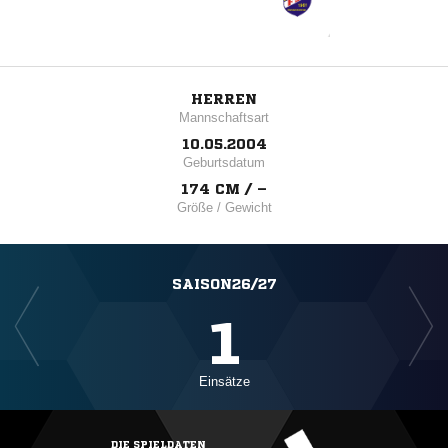
HERREN
Mannschaftsart
10.05.2004
Geburtsdatum
174 CM / –
Größe / Gewicht
SAISON26/27
1
Einsätze
DIE SPIELDATEN