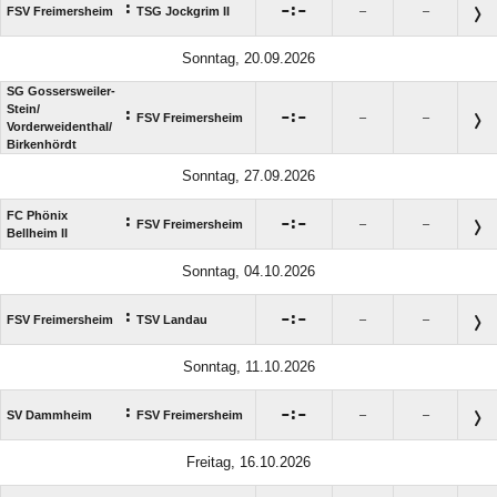
:

:

FSV Freimersheim
TSG Jockgrim II
–
–
Sonntag, 20.09.2026
SG Gossersweiler-
Stein/​
:

:

FSV Freimersheim
–
–
Vorderweidenthal/​
Birkenhördt
Sonntag, 27.09.2026
FC Phönix
:

:

FSV Freimersheim
–
–
Bellheim II
Sonntag, 04.10.2026
:

:

FSV Freimersheim
TSV Landau
–
–
Sonntag, 11.10.2026
:

:

SV Dammheim
FSV Freimersheim
–
–
Freitag, 16.10.2026