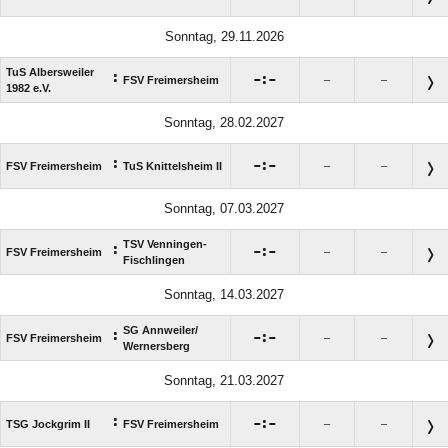
Sonntag, 29.11.2026
TuS Albersweiler
:

:

FSV Freimersheim
–
–
1982 e.V.
Sonntag, 28.02.2027
:

:

FSV Freimersheim
TuS Knittelsheim II
–
–
Sonntag, 07.03.2027
TSV Venningen-
:

:

FSV Freimersheim
–
–
Fischlingen
Sonntag, 14.03.2027
SG Annweiler/​
:

:

FSV Freimersheim
–
–
Wernersberg
Sonntag, 21.03.2027
:

:

TSG Jockgrim II
FSV Freimersheim
–
–