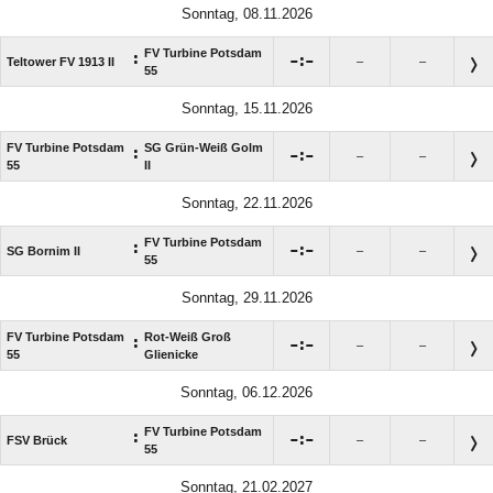
Sonntag, 08.11.2026
FV Turbine Potsdam
:

:

Teltower FV 1913 II
–
–
55
Sonntag, 15.11.2026
FV Turbine Potsdam
SG Grün-Weiß Golm
:

:

–
–
55
II
Sonntag, 22.11.2026
FV Turbine Potsdam
:

:

SG Bornim II
–
–
55
Sonntag, 29.11.2026
FV Turbine Potsdam
Rot-Weiß Groß
:

:

–
–
55
Glienicke
Sonntag, 06.12.2026
FV Turbine Potsdam
:

:

FSV Brück
–
–
55
Sonntag, 21.02.2027