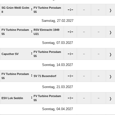
SG Grün-Weiß Golm
FV Turbine Potsdam
:

:

–
–
II
55
Samstag, 27.02.2027
FV Turbine Potsdam
RSV Eintracht 1949
:

:

–
–
55
U21
Sonntag, 07.03.2027
FV Turbine Potsdam
:

:

Caputher SV
–
–
55
Sonntag, 14.03.2027
FV Turbine Potsdam
:

:

SV 71 Busendorf
–
–
55
Sonntag, 21.03.2027
FV Turbine Potsdam
:

:

ESV Lok Seddin
–
–
55
Sonntag, 04.04.2027