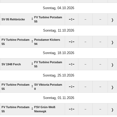
Sonntag, 04.10.2026
FV Turbine Potsdam
:

:

SV 05 Rehbrücke
–
–
55
Sonntag, 11.10.2026
FV Turbine Potsdam
Potsdamer Kickers
:

:

–
–
55
94
Sonntag, 18.10.2026
FV Turbine Potsdam
:

:

SV 1948 Ferch
–
–
55
Sonntag, 25.10.2026
FV Turbine Potsdam
SV Viktoria Potsdam
:

:

–
–
55
II
Sonntag, 01.11.2026
FV Turbine Potsdam
FSV Grün-Weiß
:

:

–
–
55
Niemegk