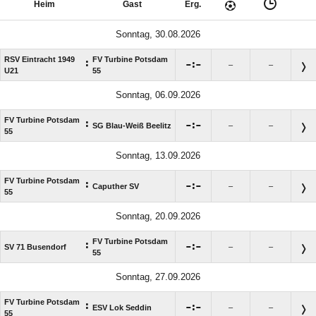
Heim
Gast
Erg.
Sonntag, 30.08.2026
RSV Eintracht 1949
FV Turbine Potsdam
:

:

–
–
U21
55
Sonntag, 06.09.2026
FV Turbine Potsdam
:

:

SG Blau-Weiß Beelitz
–
–
55
Sonntag, 13.09.2026
FV Turbine Potsdam
:

:

Caputher SV
–
–
55
Sonntag, 20.09.2026
FV Turbine Potsdam
:

:

SV 71 Busendorf
–
–
55
Sonntag, 27.09.2026
FV Turbine Potsdam
:

:

ESV Lok Seddin
–
–
55