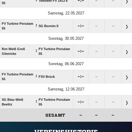

:

Teltower FV 1913 II
–
–
55
Samstag, 22.05.2027
FV Turbine Potsdam
:

:

SG Bornim II
–
–
55
Sonntag, 30.05.2027
Rot-Weiß Groß
FV Turbine Potsdam
:

:

–
–
Glienicke
55
Sonntag, 06.06.2027
FV Turbine Potsdam
:

:

FSV Brück
–
–
55
Samstag, 12.06.2027
SG Blau-Weiß
FV Turbine Potsdam
:

:

–
–
Beelitz
55
GESAMT
–
–
–
ANZEIGE