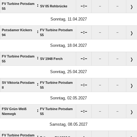
FV Turbine Potsdam
:

:

SV 05 Rehbrücke
–
–
55
Sonntag, 11.04.2027
Potsdamer Kickers
FV Turbine Potsdam
:

:

–
–
94
55
Sonntag, 18.04.2027
FV Turbine Potsdam
:

:

SV 1948 Ferch
–
–
55
Sonntag, 25.04.2027
SV Viktoria Potsdam
FV Turbine Potsdam
:

:

–
–
II
55
Sonntag, 02.05.2027
FSV Grün-Weiß
FV Turbine Potsdam
:

:

–
–
Niemegk
55
Samstag, 08.05.2027
FV Turbine Potsdam
: