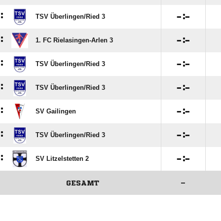
:

:

TSV Überlingen/​Ried 3
:

:

1. FC Rielasingen-Arlen 3
:

:

TSV Überlingen/​Ried 3
:

:

TSV Überlingen/​Ried 3
:

:

SV Gailingen
:

:

TSV Überlingen/​Ried 3
:

:

SV Litzelstetten 2
GESAMT
–
ANZEIGE