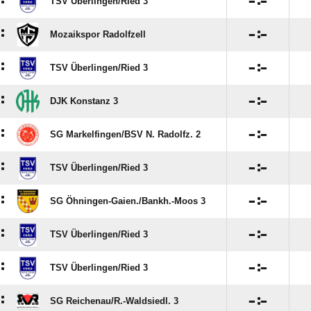
:

:

TSV Überlingen/​Ried 3
:

:

Mozaikspor Radolfzell
:

:

TSV Überlingen/​Ried 3
:

:

DJK Konstanz 3
:

:

SG Markelfingen/​BSV N. Radolfz. 2
:

:

TSV Überlingen/​Ried 3
:

:

SG Öhningen-Gaien./​Bankh.-Moos 3
:

:

TSV Überlingen/​Ried 3
:

:

TSV Überlingen/​Ried 3
:

:

SG Reichenau/​R.-Waldsiedl. 3