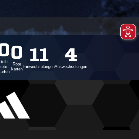
0
0
11
4
Gelb-
Rote
rote
Einwechselungen
Auswechselungen
Karten
arten