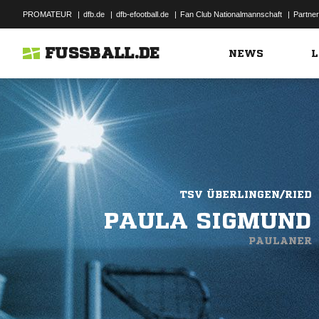
PROMATEUR
|
dfb.de
|
dfb-efootball.de
|
Fan Club Nationalmannschaft
|
Partner
FUSSBALL.DE
NEWS
L
TSV ÜBERLINGEN/RIED
PAULA SIGMUND
PAULANER