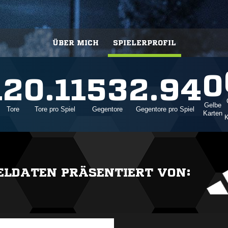
ÜBER MICH
SPIELERPROFIL
0
1
2
0.11
53
2.94
Gelbe
Tore
Tore pro Spiel
Gegentore
Gegentore pro Spiel
Karten
K
IELDATEN PRÄSENTIERT VON: