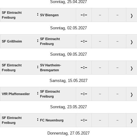
Sonntag, 25.04.2027
SF Eintracht
:

:

SV Biengen
–
–
Freiburg
Sonntag, 02.05.2027
SF Eintracht
:

:

SF Grißheim
–
–
Freiburg
Sonntag, 09.05.2027
SF Eintracht
SV Hartheim-
:

:

–
–
Freiburg
Bremgarten
Samstag, 15.05.2027
SF Eintracht
:

:

VfR Pfaffenweiler
–
–
Freiburg
Sonntag, 23.05.2027
SF Eintracht
:

:

FC Neuenburg
–
–
Freiburg
Donnerstag, 27.05.2027