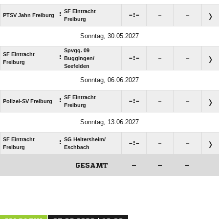
SF Eintracht
:

:

PTSV Jahn Freiburg
–
–
Freiburg
Sonntag, 30.05.2027
Spvgg. 09
SF Eintracht
:

:

Buggingen/​
–
–
Freiburg
Seefelden
Sonntag, 06.06.2027
SF Eintracht
:

:

Polizei-SV Freiburg
–
–
Freiburg
Sonntag, 13.06.2027
SF Eintracht
SG Heitersheim/​
:

:

–
–
Freiburg
Eschbach
GESAMT
–
–
–
ANZEIGE