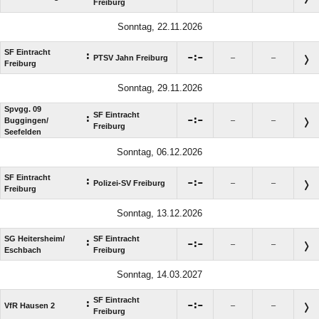
Freiburg
Sonntag, 22.11.2026
SF Eintracht
:

:

PTSV Jahn Freiburg
–
–
Freiburg
Sonntag, 29.11.2026
Spvgg. 09
SF Eintracht
:

:

Buggingen/​
–
–
Freiburg
Seefelden
Sonntag, 06.12.2026
SF Eintracht
:

:

Polizei-SV Freiburg
–
–
Freiburg
Sonntag, 13.12.2026
SG Heitersheim/​
SF Eintracht
:

:

–
–
Eschbach
Freiburg
Sonntag, 14.03.2027
SF Eintracht
:

:

VfR Hausen 2
–
–
Freiburg