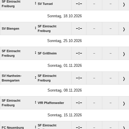
SF Eintracht
:

:

SV Tunsel
–
–
Freiburg
Sonntag, 18.10.2026
SF Eintracht
:

:

SV Biengen
–
–
Freiburg
Sonntag, 25.10.2026
SF Eintracht
:

:

SF Grißheim
–
–
Freiburg
Sonntag, 01.11.2026
SV Hartheim-
SF Eintracht
:

:

–
–
Bremgarten
Freiburg
Sonntag, 08.11.2026
SF Eintracht
:

:

VfR Pfaffenweiler
–
–
Freiburg
Sonntag, 15.11.2026
SF Eintracht
:

:

FC Neuenburg
–
–