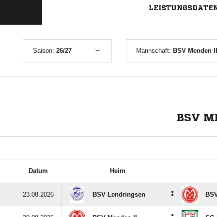
LEISTUNGSDATE
Saison:
26/27
Mannschaft:
BSV Menden II
BSV ME
Datum
Heim
:
23.08.2026
BSV Lendringsen
BSV