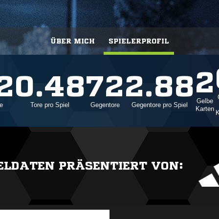
ÜBER MICH
SPIELERPROFIL
2
2
0.48
72
2.88
Gelbe
e
Tore pro Spiel
Gegentore
Gegentore pro Spiel
Karten
K
IELDATEN PRÄSENTIERT VON: