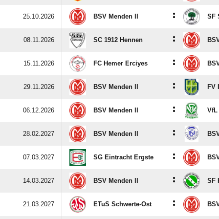
:
25.10.2026
BSV Menden II
SF
:
08.11.2026
SC 1912 Hennen
BSV
:
15.11.2026
FC Hemer Erciyes
BSV
:
29.11.2026
BSV Menden II
FV 
:
06.12.2026
BSV Menden II
VfL
:
28.02.2027
BSV Menden II
BSV
:
07.03.2027
SG Eintracht Ergste
BSV
:
14.03.2027
BSV Menden II
SF 
:
21.03.2027
ETuS Schwerte-Ost
BSV