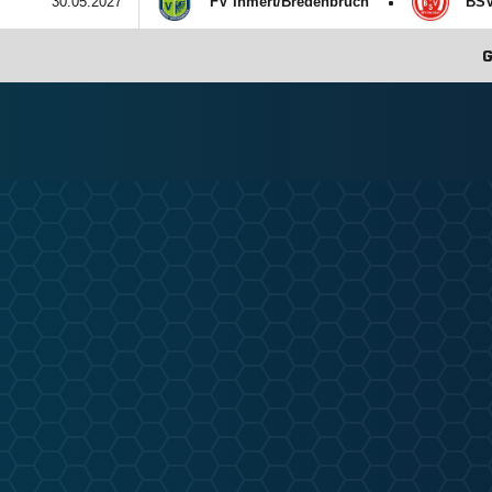
:
30.05.2027
FV Ihmert/​Bredenbruch
BSV