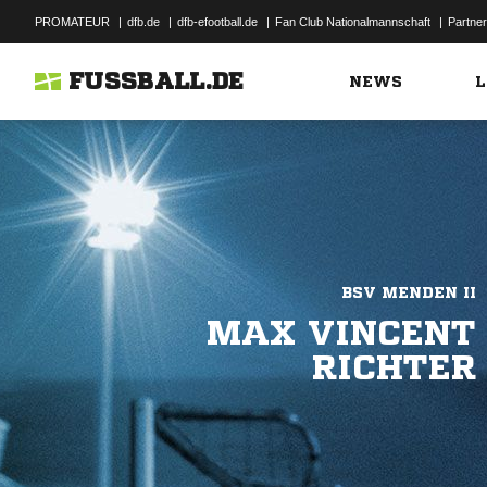
PROMATEUR
|
dfb.de
|
dfb-efootball.de
|
Fan Club Nationalmannschaft
|
Partner
FUSSBALL.DE
NEWS
L
BSV MENDEN II
MAX VINCENT
RICHTER