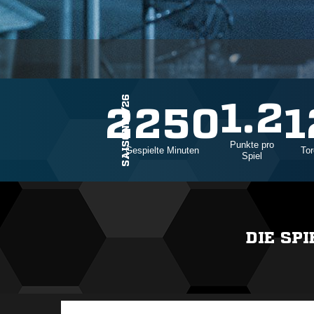
SAISON25/26
1.2
25
2250
1
Punkte pro
Einsätze
Gespielte Minuten
Tor
Spiel
DIE SP