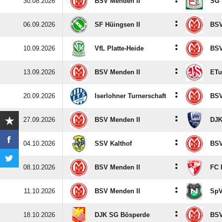
:
30.08.2026
BSV Menden II
SG 
:
06.09.2026
SF Hüingsen II
BSV
:
10.09.2026
VfL Platte-Heide
BSV
:
13.09.2026
BSV Menden II
ETu
:
20.09.2026
Iserlohner Turnerschaft
BSV
:
27.09.2026
BSV Menden II
DJK
:
04.10.2026
SSV Kalthof
BSV
:
08.10.2026
BSV Menden II
FC I
:
11.10.2026
BSV Menden II
SpV
:
18.10.2026
DJK SG Bösperde
BSV