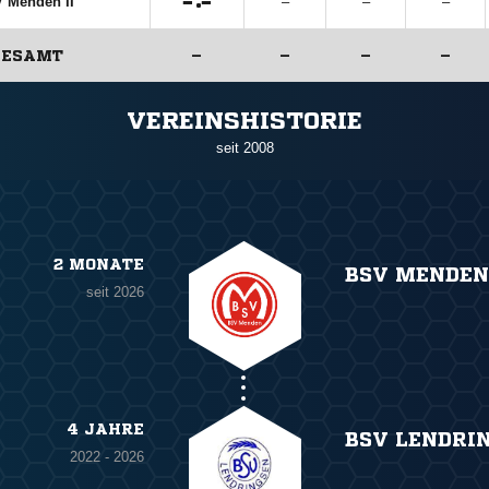

:

 Menden II
–
–
–
GESAMT
–
–
–
–
ANZEIGE
VEREINSHISTORIE
seit 2008
2 MONATE
BSV MENDEN
seit 2026
4 JAHRE
BSV LENDRI
2022 - 2026