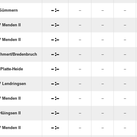

:

 Sümmern
–
–
–

:

 Menden II
–
–
–

:

 Menden II
–
–
–

:

Ihmert/​Bredenbruch
–
–
–

:

 Platte-Heide
–
–
–

:

 Lendringsen
–
–
–

:

 Menden II
–
–
–

:

Hüingsen II
–
–
–

:

 Menden II
–
–
–