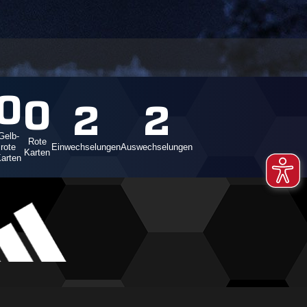
0
0
2
2
Gelb-
Rote
rote
Einwechselungen
Auswechselungen
Karten
arten