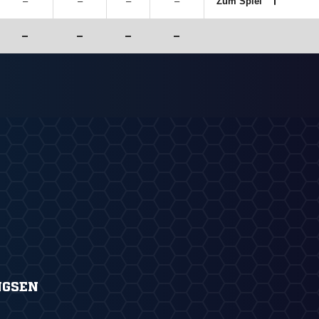
–
–
–
–
Zum Spiel
–
–
–
–
NGSEN