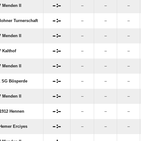

:

 Menden II
–
–
–

:

rlohner Turnerschaft
–
–
–

:

 Menden II
–
–
–

:

 Kalthof
–
–
–

:

 Menden II
–
–
–

:

 SG Bösperde
–
–
–

:

 Menden II
–
–
–

:

1912 Hennen
–
–
–

:

Hemer Erciyes
–
–
–