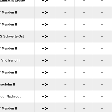

:

Eintracht Ergste
–
–
–

:

 Menden II
–
–
–

:

 Menden II
–
–
–

:

S Schwerte-Ost
–
–
–

:

 Menden II
–
–
–

:

 VfK Iserlohn
–
–
–

:

 Menden II
–
–
–

:

serlohn II
–
–
–

:

gg. Nachrodt
–
–
–

:

 Menden II
–
–
–