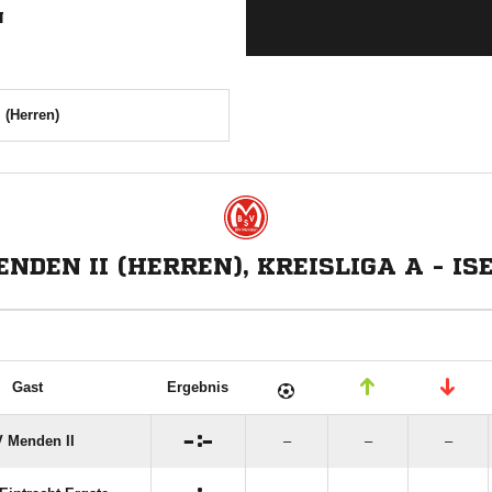
N
 (Herren)
NDEN II (HERREN), KREISLIGA A - I
Gast
Ergebnis

:

 Menden II
–
–
–