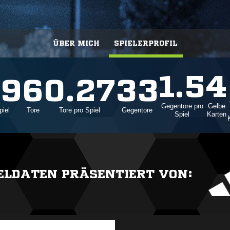
ÜBER MICH
SPIELERPROFIL
1.5
4
09
6
0.27
33
Gegentore pro
Gelbe
piel
Tore
Tore pro Spiel
Gegentore
Spiel
Karten
IELDATEN PRÄSENTIERT VON: