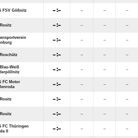

:

 FSV Gößnitz
–
–
–

:

Rositz
–
–
–
ensportverein

:

–
–
–
enburg

:

Roschütz
–
–
–
Blau-Weiß

:

–
–
–
derpöllnitz
 FC Motor

:

–
–
–
lenroda

:

Rositz
–
–
–

:

Rositz
–
–
–
 FC Thüringen

:

–
–
–
da II