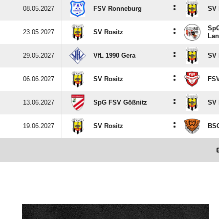
:
08.05.2027
FSV Ronneburg
SV 
SpG
:
23.05.2027
SV Rositz
Lan
:
29.05.2027
VfL 1990 Gera
SV 
:
06.06.2027
SV Rositz
FSV
:
13.06.2027
SpG FSV Gößnitz
SV 
:
19.06.2027
SV Rositz
BSG