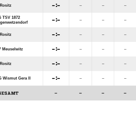

:

Rositz
–
–
–
 TSV 1872

:

–
–
–
genwetzendorf

:

Rositz
–
–
–

:

 Meuselwitz
–
–
–

:

Rositz
–
–
–

:

 Wismut Gera II
–
–
–
GESAMT
–
–
–
–
ANZEIGE
ANZEIGE