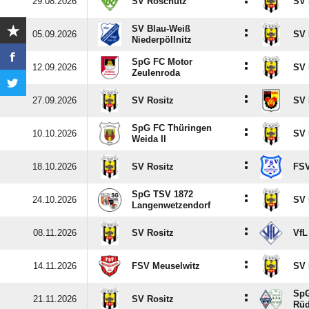
:
29.08.2026
SV Roschütz
SV 
SV Blau-Weiß
:
05.09.2026
SV 
Niederpöllnitz
SpG FC Motor
:
12.09.2026
SV 
Zeulenroda
:
27.09.2026
SV Rositz
SV 
SpG FC Thüringen
:
10.10.2026
SV 
Weida II
:
18.10.2026
SV Rositz
FSV
SpG TSV 1872
:
24.10.2026
SV 
Langenwetzendorf
:
08.11.2026
SV Rositz
VfL
:
14.11.2026
FSV Meuselwitz
SV 
SpG
:
21.11.2026
SV Rositz
Rüd