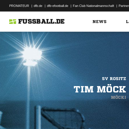
PROMATEUR
|
dfb.de
|
dfb-efootball.de
|
Fan Club Nationalmannschaft
|
Partner
FUSSBALL.DE
NEWS
L
SV ROSITZ
TIM MÖCK
MÖCKI