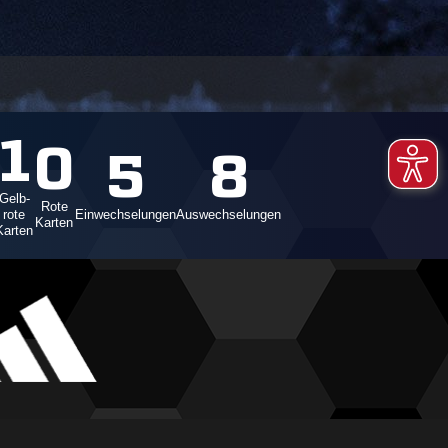
1
0
5
8
Gelb-
Rote
rote
Einwechselungen
Auswechselungen
Karten
Karten