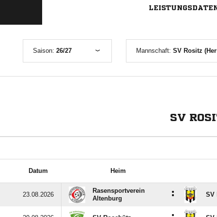
LEISTUNGSDATE
Saison:
26/27
Mannschaft:
SV Rositz (Her
SV ROS
Datum
Heim
Rasensportverein
:
23.08.2026
SV 
Altenburg