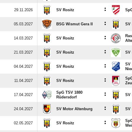
:
29.11.2026
SV Rositz
SpG
:
05.03.2027
BSG Wismut Gera II
SV 
Ras
:
14.03.2027
SV Rositz
Alt
:
21.03.2027
SV Rositz
SV 
SV 
:
04.04.2027
SV Rositz
Nie
SpG
:
11.04.2027
SV Rositz
Zeu
SpG TSV 1880
:
17.04.2027
SV 
Rüdersdorf
:
24.04.2027
SV Motor Altenburg
SV 
SpG
:
02.05.2027
SV Rositz
Wei