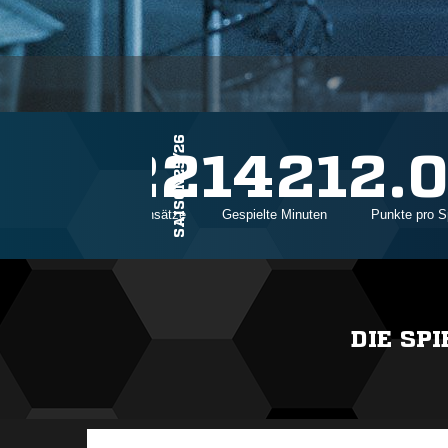
SAISON25/26
22
1421
2.
Einsätze
Gespielte Minuten
Punkte pro S
DIE SP