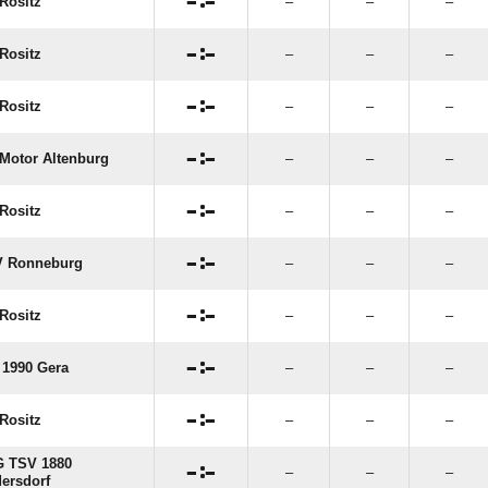

:

Rositz
–
–
–

:

Rositz
–
–
–

:

Rositz
–
–
–

:

Motor Altenburg
–
–
–

:

Rositz
–
–
–

:

 Ronneburg
–
–
–

:

Rositz
–
–
–

:

 1990 Gera
–
–
–

:

Rositz
–
–
–
 TSV 1880

:

–
–
–
ersdorf