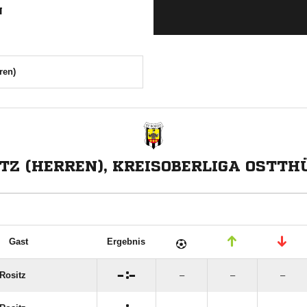
N
ren)
ITZ (HERREN), KREISOBERLIGA OSTTH
Gast
Ergebnis

:

Rositz
–
–
–