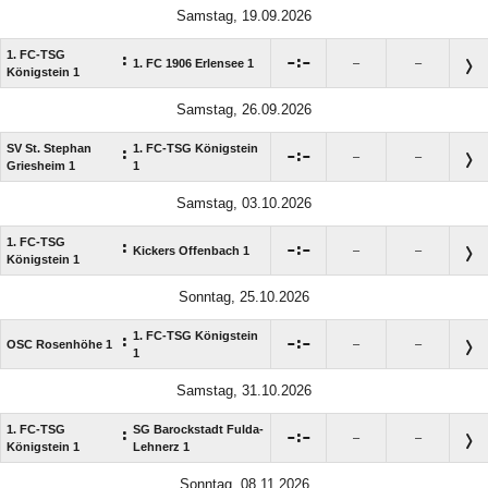
Samstag, 19.09.2026
1. FC-TSG
:

:

1. FC 1906 Erlensee 1
–
–
Königstein 1
Samstag, 26.09.2026
SV St. Stephan
1. FC-TSG Königstein
:

:

–
–
Griesheim 1
1
Samstag, 03.10.2026
1. FC-TSG
:

:

Kickers Offenbach 1
–
–
Königstein 1
Sonntag, 25.10.2026
1. FC-TSG Königstein
:

:

OSC Rosenhöhe 1
–
–
1
Samstag, 31.10.2026
1. FC-TSG
SG Barockstadt Fulda-
:

:

–
–
Königstein 1
Lehnerz 1
Sonntag, 08.11.2026