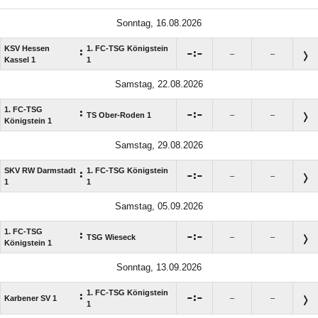
Sonntag, 16.08.2026
KSV Hessen
1. FC-TSG Königstein
:

:

–
–
Kassel 1
1
Samstag, 22.08.2026
1. FC-TSG
:

:

TS Ober-Roden 1
–
–
Königstein 1
Samstag, 29.08.2026
SKV RW Darmstadt
1. FC-TSG Königstein
:

:

–
–
1
1
Samstag, 05.09.2026
1. FC-TSG
:

:

TSG Wieseck
–
–
Königstein 1
Sonntag, 13.09.2026
1. FC-TSG Königstein
:

:

Karbener SV 1
–
–
1