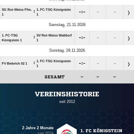
SG Rot-Weiss Ffm.
1. FC-TSG Königstein
:

:

–
–
1
1
Samstag, 21.11.2026
1. FC-TSG
SV Rot-Weiss Walldorf
:

:

–
–
Königstein 1
1
Sonntag, 29.11.2026
1. FC-TSG Königstein
:

:

FV Biebrich 02 1
–
–
1
GESAMT
–
–
–
ANZEIGE
VEREINSHISTORIE
seit 2012
2 Jahre 2 Monate
1. FC KÖNIGSTEIN
seit 2024