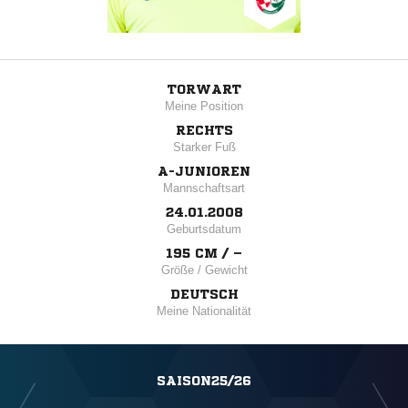
TORWART
Meine Position
RECHTS
Starker Fuß
A-JUNIOREN
Mannschaftsart
24.01.2008
Geburtsdatum
195 CM / –
Größe / Gewicht
DEUTSCH
Meine Nationalität
SAISON25/26