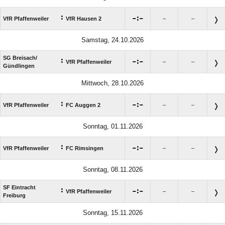
:

:

VfR Pfaffenweiler
VfR Hausen 2
–
–
Samstag, 24.10.2026
SG Breisach/​
:

:

VfR Pfaffenweiler
–
–
Gündlingen
Mittwoch, 28.10.2026
:

:

VfR Pfaffenweiler
FC Auggen 2
–
–
Sonntag, 01.11.2026
:

:

VfR Pfaffenweiler
FC Rimsingen
–
–
Sonntag, 08.11.2026
SF Eintracht
:

:

VfR Pfaffenweiler
–
–
Freiburg
Sonntag, 15.11.2026