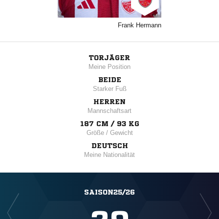
Frank Hermann
TORJÄGER
Meine Position
BEIDE
Starker Fuß
HERREN
Mannschaftsart
187 CM / 93 KG
Größe / Gewicht
DEUTSCH
Meine Nationalität
SAISON25/26