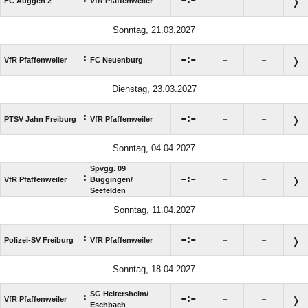

:

FC Auggen 2
VfR Pfaffenweiler
–
–
Sonntag, 21.03.2027
:

:

VfR Pfaffenweiler
FC Neuenburg
–
–
Dienstag, 23.03.2027
:

:

PTSV Jahn Freiburg
VfR Pfaffenweiler
–
–
Sonntag, 04.04.2027
Spvgg. 09
:

:

VfR Pfaffenweiler
Buggingen/​
–
–
Seefelden
Sonntag, 11.04.2027
:

:

Polizei-SV Freiburg
VfR Pfaffenweiler
–
–
Sonntag, 18.04.2027
SG Heitersheim/​
:

:

VfR Pfaffenweiler
–
–
Eschbach