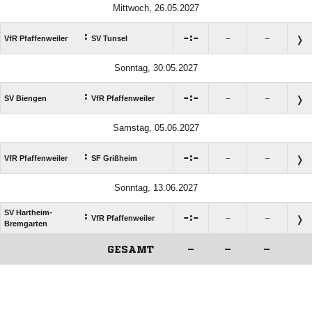
Mittwoch, 26.05.2027
:

:

VfR Pfaffenweiler
SV Tunsel
–
–
Sonntag, 30.05.2027
:

:

SV Biengen
VfR Pfaffenweiler
–
–
Samstag, 05.06.2027
:

:

VfR Pfaffenweiler
SF Grißheim
–
–
Sonntag, 13.06.2027
SV Hartheim-
:

:

VfR Pfaffenweiler
–
–
Bremgarten
GESAMT
–
–
–
ANZEIGE