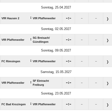
Sonntag, 25.04.2027
:

:

VfR Hausen 2
VfR Pfaffenweiler
–
–
Sonntag, 02.05.2027
SG Breisach/​
:

:

VfR Pfaffenweiler
–
–
Gündlingen
Sonntag, 09.05.2027
:

:

FC Rimsingen
VfR Pfaffenweiler
–
–
Samstag, 15.05.2027
SF Eintracht
:

:

VfR Pfaffenweiler
–
–
Freiburg
Sonntag, 23.05.2027
:

:

FC Bad Krozingen
VfR Pfaffenweiler
–
–