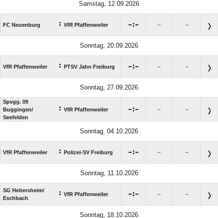
Samstag, 12.09.2026
:

:

FC Neuenburg
VfR Pfaffenweiler
–
–
Sonntag, 20.09.2026
:

:

VfR Pfaffenweiler
PTSV Jahn Freiburg
–
–
Sonntag, 27.09.2026
Spvgg. 09
:

:

Buggingen/​
VfR Pfaffenweiler
–
–
Seefelden
Sonntag, 04.10.2026
:

:

VfR Pfaffenweiler
Polizei-SV Freiburg
–
–
Sonntag, 11.10.2026
SG Heitersheim/​
:

:

VfR Pfaffenweiler
–
–
Eschbach
Sonntag, 18.10.2026