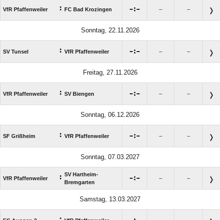
:

:

VfR Pfaffenweiler
FC Bad Krozingen
–
–
Sonntag, 22.11.2026
:

:

SV Tunsel
VfR Pfaffenweiler
–
–
Freitag, 27.11.2026
:

:

VfR Pfaffenweiler
SV Biengen
–
–
Sonntag, 06.12.2026
:

:

SF Grißheim
VfR Pfaffenweiler
–
–
Sonntag, 07.03.2027
SV Hartheim-
:

:

VfR Pfaffenweiler
–
–
Bremgarten
Samstag, 13.03.2027
: