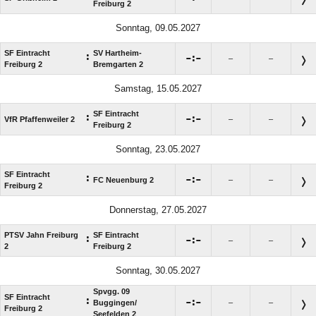
Freiburg 2
Sonntag, 09.05.2027
SF Eintracht
SV Hartheim-
:

:

–
–
Freiburg 2
Bremgarten 2
Samstag, 15.05.2027
SF Eintracht
:

:

VfR Pfaffenweiler 2
–
–
Freiburg 2
Sonntag, 23.05.2027
SF Eintracht
:

:

FC Neuenburg 2
–
–
Freiburg 2
Donnerstag, 27.05.2027
PTSV Jahn Freiburg
SF Eintracht
:

:

–
–
2
Freiburg 2
Sonntag, 30.05.2027
Spvgg. 09
SF Eintracht
:

:

Buggingen/​
–
–
Freiburg 2
Seefelden 2