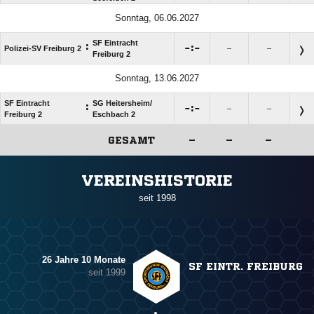
Sonntag, 06.06.2027
SF Eintracht
:

:

Polizei-SV Freiburg 2
–
–
Freiburg 2
Sonntag, 13.06.2027
SF Eintracht
SG Heitersheim/​
:

:

–
–
Freiburg 2
Eschbach 2
GESAMT
–
–
–
ANZEIGE
VEREINSHISTORIE
seit 1998
26 Jahre 10 Monate
SF EINTR. FREIBURG
seit 1999