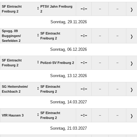
SF Eintracht
PTSV Jahn Freiburg
:

:

–
–
Freiburg 2
2
Sonntag, 29.11.2026
Spvgg. 09
SF Eintracht
:

:

Buggingen/​
–
–
Freiburg 2
Seefelden 2
Sonntag, 06.12.2026
SF Eintracht
:

:

Polizei-SV Freiburg 2
–
–
Freiburg 2
Sonntag, 13.12.2026
SG Heitersheim/​
SF Eintracht
:

:

–
–
Eschbach 2
Freiburg 2
Sonntag, 14.03.2027
SF Eintracht
:

:

VfR Hausen 3
–
–
Freiburg 2
Sonntag, 21.03.2027