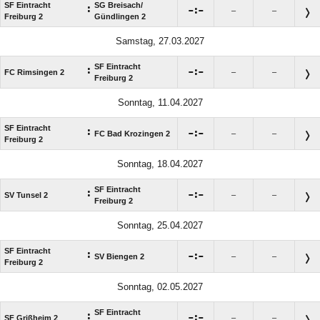
SF Eintracht
SG Breisach/​
:

:

–
–
Freiburg 2
Gündlingen 2
Samstag, 27.03.2027
SF Eintracht
:

:

FC Rimsingen 2
–
–
Freiburg 2
Sonntag, 11.04.2027
SF Eintracht
:

:

FC Bad Krozingen 2
–
–
Freiburg 2
Sonntag, 18.04.2027
SF Eintracht
:

:

SV Tunsel 2
–
–
Freiburg 2
Sonntag, 25.04.2027
SF Eintracht
:

:

SV Biengen 2
–
–
Freiburg 2
Sonntag, 02.05.2027
SF Eintracht
:

:

SF Grißheim 2
–
–