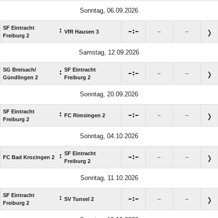
Sonntag, 06.09.2026
SF Eintracht
:

:

VfR Hausen 3
–
–
Freiburg 2
Samstag, 12.09.2026
SG Breisach/​
SF Eintracht
:

:

–
–
Gündlingen 2
Freiburg 2
Sonntag, 20.09.2026
SF Eintracht
:

:

FC Rimsingen 2
–
–
Freiburg 2
Sonntag, 04.10.2026
SF Eintracht
:

:

FC Bad Krozingen 2
–
–
Freiburg 2
Sonntag, 11.10.2026
SF Eintracht
:

:

SV Tunsel 2
–
–
Freiburg 2