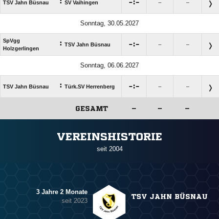
:

:

TSV Jahn Büsnau
SV Vaihingen
–
–
Sonntag, 30.05.2027
SpVgg
:

:

TSV Jahn Büsnau
–
–
Holzgerlingen
Sonntag, 06.06.2027
:

:

TSV Jahn Büsnau
Türk.SV Herrenberg
–
–
GESAMT
–
–
–
ANZEIGE
VEREINSHISTORIE
seit 2004
3 Jahre 2 Monate
TSV JAHN BÜSNAU
seit 2023