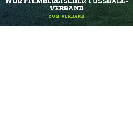
WÜRTTEMBERGISCHER FUSSBALL-V
ERBAND
ZUM VERBAND