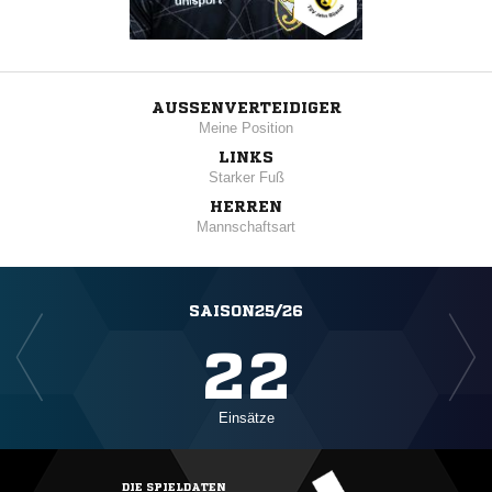
AUSSENVERTEIDIGER
Meine Position
LINKS
Starker Fuß
HERREN
Mannschaftsart
SAISON25/26
22
Einsätze
DIE SPIELDATEN