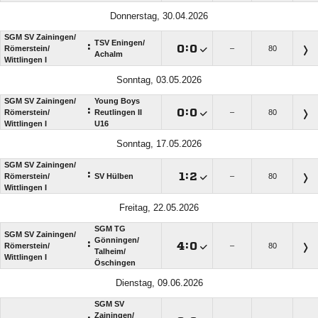
Donnerstag, 30.04.2026
SGM SV Zainingen/​
TSV Eningen/​
:

:

Römerstein/​
–
80
Achalm
Wittlingen I
Sonntag, 03.05.2026
SGM SV Zainingen/​
Young Boys
:

:

Römerstein/​
Reutlingen II
–
80
Wittlingen I
U16
Sonntag, 17.05.2026
SGM SV Zainingen/​
:

:

Römerstein/​
SV Hülben
–
80
Wittlingen I
Freitag, 22.05.2026
SGM TG
SGM SV Zainingen/​
Gönningen/​
:

:

Römerstein/​
–
80
Talheim/​
Wittlingen I
Öschingen
Dienstag, 09.06.2026
SGM SV
Zainingen/​