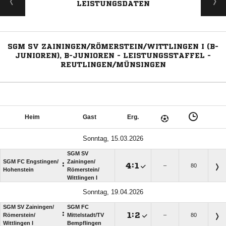
LEISTUNGSDATEN
SGM SV ZAININGEN/RÖMERSTEIN/WITTLINGEN I (B-
JUNIOREN), B-JUNIOREN - LEISTUNGSSTAFFEL -
REUTLINGEN/MÜNSINGEN
Heim
Gast
Erg.
Sonntag, 15.03.2026
SGM SV
SGM FC Engstingen/​
Zainingen/​
:

:

–
80
Hohenstein
Römerstein/​
Wittlingen I
Sonntag, 19.04.2026
SGM SV Zainingen/​
SGM FC
:

:

Römerstein/​
Mittelstadt/​TV
–
80
Wittlingen I
Bempflingen