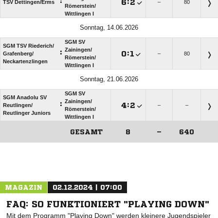
:

:

TSV Dettingen/​Erms
–
80
Römerstein/​
Wittlingen I
Sonntag, 14.06.2026
SGM SV
SGM TSV Riederich/​
Zainingen/​
:

:

Grafenberg/​
–
80
Römerstein/​
Neckartenzlingen
Wittlingen I
Sonntag, 21.06.2026
SGM SV
SGM Anadolu SV
Zainingen/​
:

:

Reutlingen/​
–
–
Römerstein/​
Reutlinger Juniors
Wittlingen I
GESAMT
8
–
640
ANZEIGE
MAGAZIN
02.12.2024 | 07:00
FAQ: SO FUNKTIONIERT "PLAYING DOWN"
Mit dem Programm "Playing Down" werden kleinere Jugendspieler