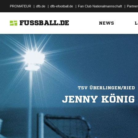
PROMATEUR
|
dfb.de
|
dfb-efootball.de
|
Fan Club Nationalmannschaft
|
Partner
FUSSBALL.DE
NEWS
L
TSV ÜBERLINGEN/RIED
JENNY KÖNIG