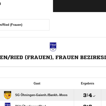
N
n/Ried (Frauen)
EN/RIED (FRAUEN), FRAUEN BEZIRKS
Gast
Ergebnis

:

SG Öhningen-Gaienh./​Bankh.-Moos