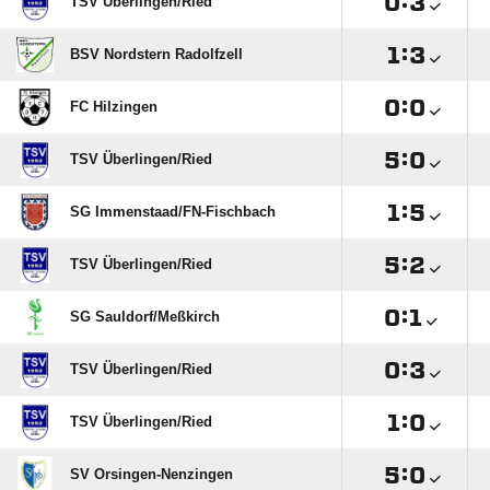

:

TSV Überlingen/​Ried

:

BSV Nordstern Radolfzell

:

FC Hilzingen

:

TSV Überlingen/​Ried

:

SG Immenstaad/​FN-Fischbach

:

TSV Überlingen/​Ried

:

SG Sauldorf/​Meßkirch

:

TSV Überlingen/​Ried

:

TSV Überlingen/​Ried

:

SV Orsingen-Nenzingen