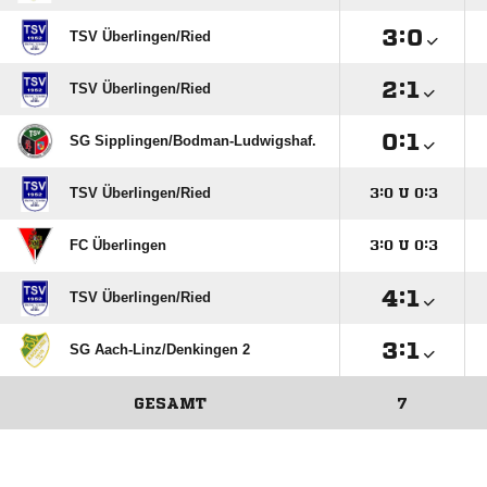

:

TSV Überlingen/​Ried

:

TSV Überlingen/​Ried

:

SG Sipplingen/​Bodman-Ludwigshaf.
TSV Überlingen/​Ried

:

U

:

FC Überlingen

:

U

:


:

TSV Überlingen/​Ried

:

SG Aach-Linz/​Denkingen 2
GESAMT
7
ANZEIGE