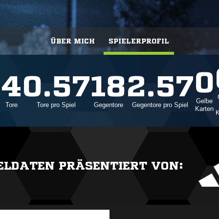
ÜBER MICH
SPIELERPROFIL
0
6
4
0.57
18
2.57
Gelbe
Tore
Tore pro Spiel
Gegentore
Gegentore pro Spiel
Karten
K
IELDATEN PRÄSENTIERT VON: