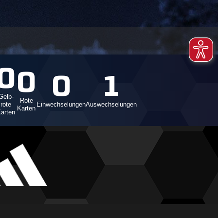
0
0
0
1
Gelb-
Rote
rote
Einwechselungen
Auswechselungen
Karten
arten