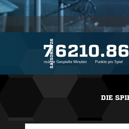
SAISON25/26
7
621
0.8
Einsätze
Gespielte Minuten
Punkte pro Spiel
DIE SP