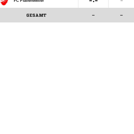

:

FC Pfaffenweiler
–
GESAMT
–
–
ANZEIGE
ANZEIGE