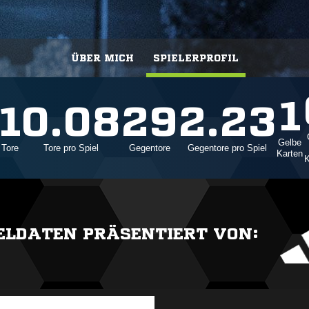
ÜBER MICH
SPIELERPROFIL
1
1
0.08
29
2.23
Gelbe
Tore
Tore pro Spiel
Gegentore
Gegentore pro Spiel
Karten
K
IELDATEN PRÄSENTIERT VON: