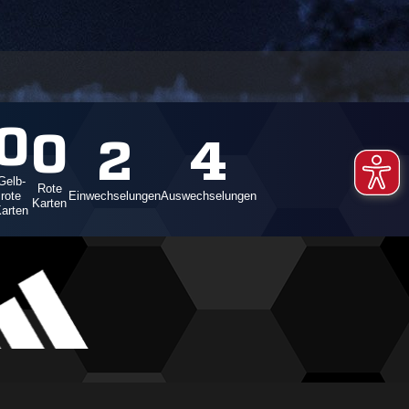
0
0
2
4
Gelb-
Rote
rote
Einwechselungen
Auswechselungen
Karten
arten