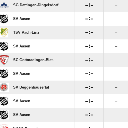

:

SG Dettingen-Dingelsdorf
–

:

SV Aasen
–

:

TSV Aach-Linz
–

:

SV Aasen
–

:

SC Gottmadingen-Biet.
–

:

SV Aasen
–

:

SV Deggenhausertal
–

:

SV Aasen
–

:

SV Aasen
–