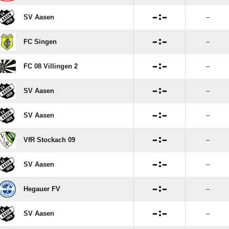

:

SV Aasen
–

:

FC Singen
–

:

FC 08 Villingen 2
–

:

SV Aasen
–

:

SV Aasen
–

:

VfR Stockach 09
–

:

SV Aasen
–

:

Hegauer FV
–

:

SV Aasen
–