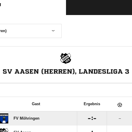
N
ren)
SV AASEN (HERREN), LANDESLIGA 3
Gast
Ergebnis

:

FV Möhringen
–