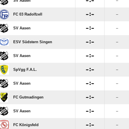

:

SV Aasen
–

:

FC 03 Radolfzell
–

:

SV Aasen
–

:

ESV Südstern Singen
–

:

SV Aasen
–

:

SpVgg F.A.L.
–

:

SV Aasen
–

:

FC Gutmadingen
–

:

SV Aasen
–

:

FC Königsfeld
–