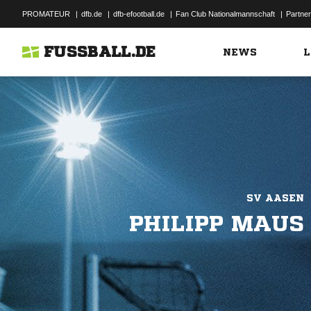
PROMATEUR
|
dfb.de
|
dfb-efootball.de
|
Fan Club Nationalmannschaft
|
Partner
FUSSBALL.DE
NEWS
L
SV AASEN
PHILIPP MAUS