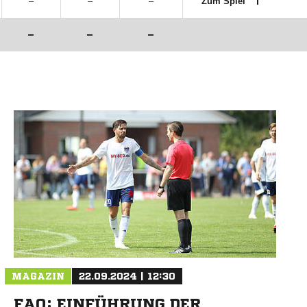
–
–
–
Zum Spiel
–
–
–
MAGAZIN
22.09.2024 | 12:30
FAQ: EINFÜHRUNG DER