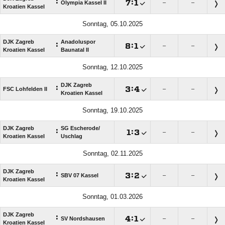
:

:

Olympia Kassel II
–
–
Kroatien Kassel
Sonntag, 05.10.2025
DJK Zagreb
Anadoluspor
:

:

–
–
Kroatien Kassel
Baunatal II
Sonntag, 12.10.2025
DJK Zagreb
:

:

FSC Lohfelden II
–
–
Kroatien Kassel
Sonntag, 19.10.2025
DJK Zagreb
SG Escherode/​
:

:

–
–
Kroatien Kassel
Uschlag
Sonntag, 02.11.2025
DJK Zagreb
:

:

SBV 07 Kassel
–
–
Kroatien Kassel
Sonntag, 01.03.2026
DJK Zagreb
:

:

SV Nordshausen
–
–
Kroatien Kassel