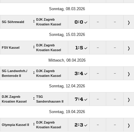
Sonntag, 08.03.2026
DJK Zagreb
:

:

SG Söhrewald
–
–
Kroatien Kassel
Sonntag, 15.03.2026
DJK Zagreb
:

:

FSV Kassel
–
–
Kroatien Kassel
Mittwoch, 08.04.2026
SG Landwehrh./​
DJK Zagreb
:

:

–
–
Benterode II
Kroatien Kassel
Sonntag, 12.04.2026
DJK Zagreb
TSG
:

:

–
–
Kroatien Kassel
Sandershausen II
Sonntag, 19.04.2026
DJK Zagreb
:

:

Olympia Kassel II
–
–
Kroatien Kassel