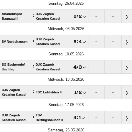
Sonntag, 26.04.2026
Anadoluspor
DJK Zagreb
:

:

–
–
Baunatal II
Kroatien Kassel
Mittwoch, 06.05.2026
DJK Zagreb
:

:

SV Nordshausen
–
–
Kroatien Kassel
Sonntag, 10.05.2026
SG Escherode/​
DJK Zagreb
:

:

–
–
Uschlag
Kroatien Kassel
Mittwoch, 13.05.2026
DJK Zagreb
:

:

FSC Lohfelden II
–
–
Kroatien Kassel
Sonntag, 17.05.2026
DJK Zagreb
TSV
:

:

–
–
Kroatien Kassel
Hertingshausen II
Samstag, 23.05.2026