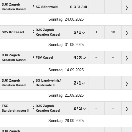
DJK Zagreb
:
SG Söhrewald
:
U
:
–
–




Kroatien Kassel
Sonntag, 24.08.2025
DJK Zagreb
:

:

SBV 07 Kassel
1
90
Kroatien Kassel
Sonntag, 31.08.2025
DJK Zagreb
:

:

FSV Kassel
–
–
Kroatien Kassel
Sonntag, 14.09.2025
DJK Zagreb
SG Landwehrh./​
:

:

–
–
Kroatien Kassel
Benterode II
Sonntag, 21.09.2025
TSG
DJK Zagreb
:

:

–
–
Sandershausen II
Kroatien Kassel
Sonntag, 28.09.2025
DJK Zagreb