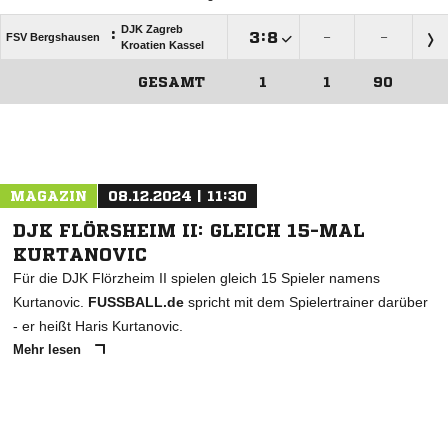
DJK Zagreb
:

:

FSV Bergshausen
–
–
Kroatien Kassel
GESAMT
1
1
90
ANZEIGE
MAGAZIN
08.12.2024 | 11:30
DJK FLÖRSHEIM II: GLEICH 15-MAL
KURTANOVIC
Für die DJK Flörzheim II spielen gleich 15 Spieler namens
Kurtanovic.
FUSSBALL.de
spricht mit dem Spielertrainer darüber
- er heißt Haris Kurtanovic.
Mehr lesen
ANZEIGE