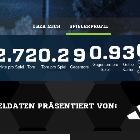
ÜBER MICH
SPIELERPROFIL
0.9
3
2.7
2
0.2
9
G
Gegentore pro
Gelbe
kte pro Spiel
Tore
Tore pro Spiel
Gegentore
Spiel
Karten
K
IELDATEN PRÄSENTIERT VON: