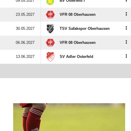
:
09.05.2027
BV Osterfeld I
:
23.05.2027
VFR 08 Oberhausen
:
30.05.2027
TSV Safakspor Oberhausen
:
06.06.2027
VFR 08 Oberhausen
:
13.06.2027
SV Adler Osterfeld