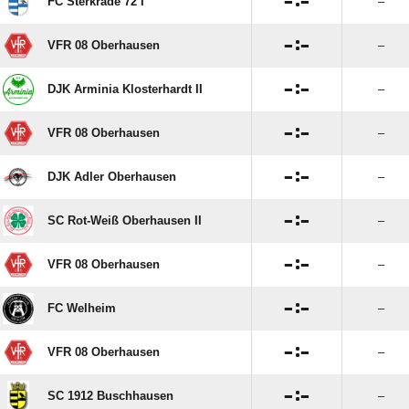

:

FC Sterkrade 72 I
–

:

VFR 08 Oberhausen
–

:

DJK Arminia Klosterhardt II
–

:

VFR 08 Oberhausen
–

:

DJK Adler Oberhausen
–

:

SC Rot-Weiß Oberhausen II
–

:

VFR 08 Oberhausen
–

:

FC Welheim
–

:

VFR 08 Oberhausen
–

:

SC 1912 Buschhausen
–