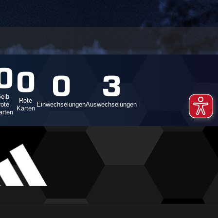
0
0
0
3
elb-
Rote
rote
Einwechselungen
Auswechselungen
Karten
arten