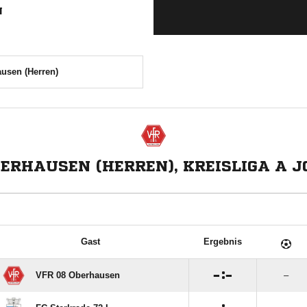
N
usen (Herren)
BERHAUSEN (HERREN), KREISLIGA A 
Gast
Ergebnis

:

VFR 08 Oberhausen
–