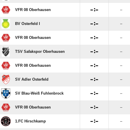

:

VFR 08 Oberhausen
–

:

BV Osterfeld I
–

:

VFR 08 Oberhausen
–

:

TSV Safakspor Oberhausen
–

:

VFR 08 Oberhausen
–

:

SV Adler Osterfeld
–

:

SV Blau-Weiß Fuhlenbrock
–

:

VFR 08 Oberhausen
–

:

1.FC Hirschkamp
–