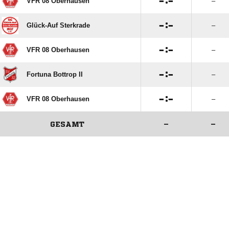

:

VFR 08 Oberhausen
–

:

Glück-Auf Sterkrade
–

:

VFR 08 Oberhausen
–

:

Fortuna Bottrop II
–

:

VFR 08 Oberhausen
–
GESAMT
–
–
ANZEIGE
ANZEIGE