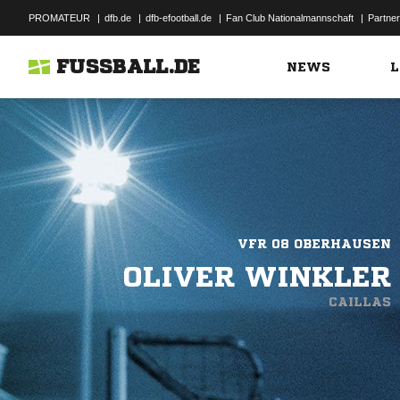
PROMATEUR
|
dfb.de
|
dfb-efootball.de
|
Fan Club Nationalmannschaft
|
Partner
FUSSBALL.DE
NEWS
L
VFR 08 OBERHAUSEN
OLIVER WINKLER
CAILLAS