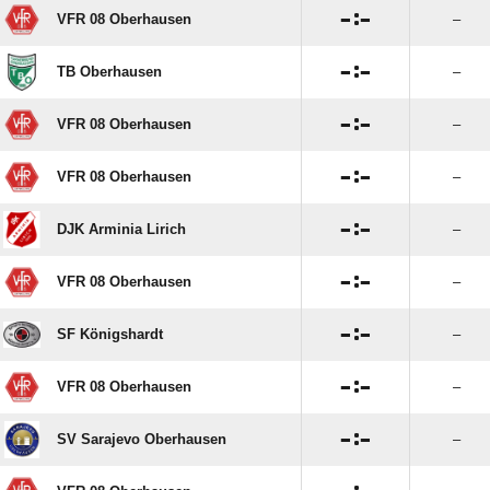

:

VFR 08 Oberhausen
–

:

TB Oberhausen
–

:

VFR 08 Oberhausen
–

:

VFR 08 Oberhausen
–

:

DJK Arminia Lirich
–

:

VFR 08 Oberhausen
–

:

SF Königshardt
–

:

VFR 08 Oberhausen
–

:

SV Sarajevo Oberhausen
–