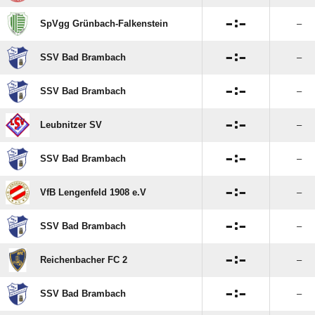

:

SpVgg Grünbach-Falkenstein
–

:

SSV Bad Brambach
–

:

SSV Bad Brambach
–

:

Leubnitzer SV
–

:

SSV Bad Brambach
–

:

VfB Lengenfeld 1908 e.V
–

:

SSV Bad Brambach
–

:

Reichenbacher FC 2
–

:

SSV Bad Brambach
–