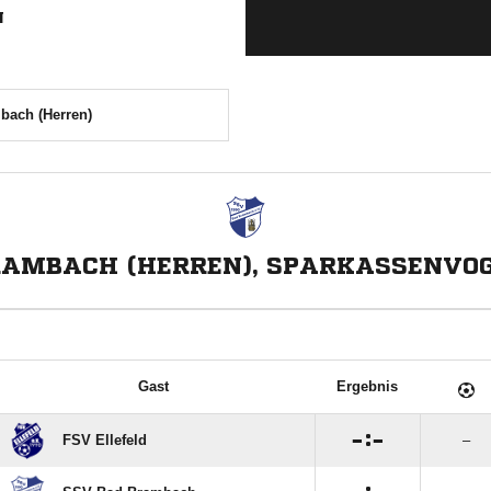
N
bach (Herren)
RAMBACH (HERREN), SPARKASSENVO
Gast
Ergebnis

:

FSV Ellefeld
–