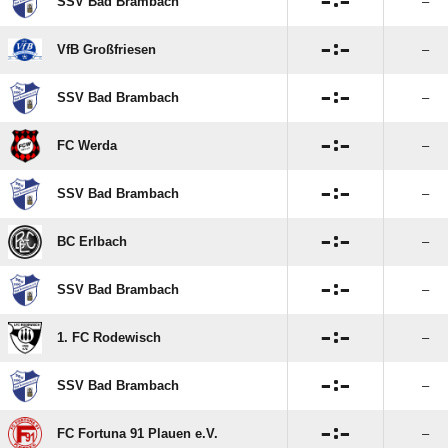

:

SSV Bad Brambach
–

:

VfB Großfriesen
–

:

SSV Bad Brambach
–

:

FC Werda
–

:

SSV Bad Brambach
–

:

BC Erlbach
–

:

SSV Bad Brambach
–

:

1. FC Rodewisch
–

:

SSV Bad Brambach
–

:

FC Fortuna 91 Plauen e.V.
–