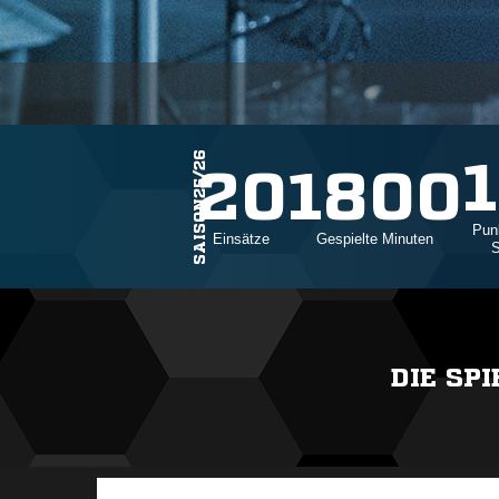
SAISON25/26
1
20
1800
Pun
Einsätze
Gespielte Minuten
S
DIE SP