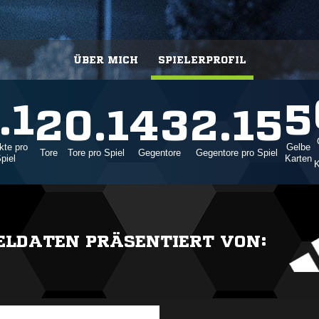
ÜBER MICH
SPIELERPROFIL
.1
5
2
0.1
43
2.15
kte pro
Gelbe
Tore
Tore pro Spiel
Gegentore
Gegentore pro Spiel
piel
Karten
K
IELDATEN PRÄSENTIERT VON: