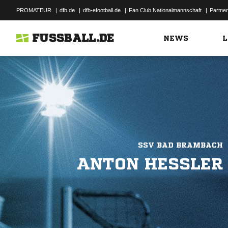
PROMATEUR
|
dfb.de
|
dfb-efootball.de
|
Fan Club Nationalmannschaft
|
Partner
FUSSBALL.DE
NEWS
L
SSV BAD BRAMBACH
ANTON HESSLER