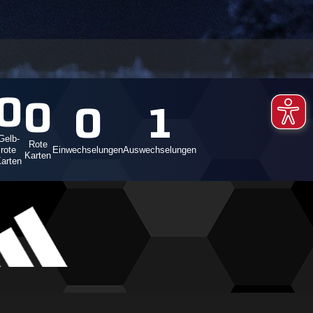
0
0
0
1
Gelb-
Rote
rote
Einwechselungen
Auswechselungen
Karten
arten