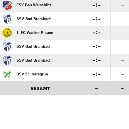

:

FSV Bau Weischlitz
–

:

SSV Bad Brambach
–

:

1. FC Wacker Plauen
–

:

SSV Bad Brambach
–

:

SSV Bad Brambach
–

:

BSV 53 Irfersgrün
–
GESAMT
–
–
ANZEIGE
ANZEIGE