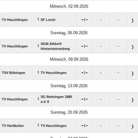
Mittwoch, 02.09.2026
:

:

TV Heuchlingen
SF Lorch
–
–
Sonntag, 06.09.2026
SGM Alfdorf/​
:

:

TV Heuchlingen
–
–
Hintersteinenberg
Mittwoch, 09.09.2026
:

:

TSV Böbingen
TV Heuchlingen
–
–
Sonntag, 13.09.2026
SG Bettringen 1885
:

:

TV Heuchlingen
–
–
e.V. II
Sonntag, 20.09.2026
:

:

TV Herlikofen
TV Heuchlingen
–
–