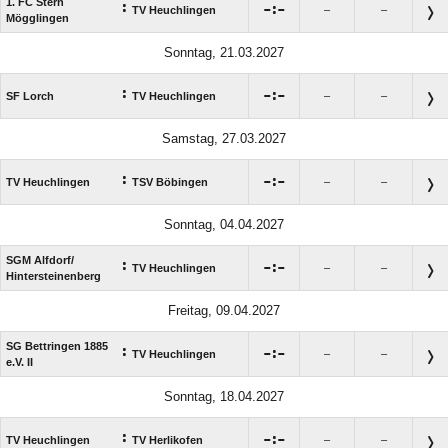
1. FC Stern
:

:

TV Heuchlingen
–
–
Mögglingen
Sonntag, 21.03.2027
:

:

SF Lorch
TV Heuchlingen
–
–
Samstag, 27.03.2027
:

:

TV Heuchlingen
TSV Böbingen
–
–
Sonntag, 04.04.2027
SGM Alfdorf/​
:

:

TV Heuchlingen
–
–
Hintersteinenberg
Freitag, 09.04.2027
SG Bettringen 1885
:

:

TV Heuchlingen
–
–
e.V. II
Sonntag, 18.04.2027
:

:

TV Heuchlingen
TV Herlikofen
–
–