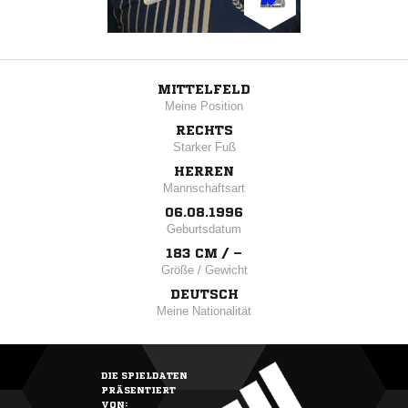
MITTELFELD
Meine Position
RECHTS
Starker Fuß
HERREN
Mannschaftsart
06.08.1996
Geburtsdatum
183 CM / –
Größe / Gewicht
DEUTSCH
Meine Nationalität
DIE SPIELDATEN
PRÄSENTIERT
VON: