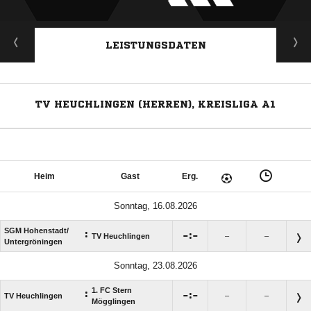
LEISTUNGSDATEN
TV HEUCHLINGEN (HERREN), KREISLIGA A1
Heim
Gast
Erg.
Sonntag, 16.08.2026
SGM Hohenstadt/​
:

:

TV Heuchlingen
–
–
Untergröningen
Sonntag, 23.08.2026
1. FC Stern
:

:

TV Heuchlingen
–
–
Mögglingen