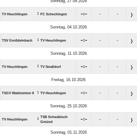
Sonntag, 27.09.2026
:

:

TV Heuchlingen
FC Schechingen
–
–
Sonntag, 04.10.2026
:

:

TSV Großdeinbach
TV Heuchlingen
–
–
Sonntag, 11.10.2026
:

:

TV Heuchlingen
TV Straßdorf
–
–
Freitag, 16.10.2026
:

:

TSGV Waldstetten II
TV Heuchlingen
–
–
Sonntag, 25.10.2026
TSB Schwäbisch
:

:

TV Heuchlingen
–
–
Gmünd
Sonntag, 01.11.2026