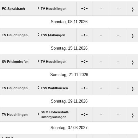
:

:

FC Spraitbach
TV Heuchlingen
–
–
Sonntag, 08.11.2026
:

:

TV Heuchlingen
TSV Mutlangen
–
–
Sonntag, 15.11.2026
:

:

SV Frickenhofen
TV Heuchlingen
–
–
Samstag, 21.11.2026
:

:

TV Heuchlingen
TSV Waldhausen
–
–
Sonntag, 29.11.2026
SGM Hohenstadt/​
:

:

TV Heuchlingen
–
–
Untergröningen
Sonntag, 07.03.2027