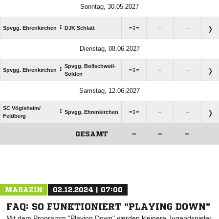
Sonntag, 30.05.2027
:

:

Spvgg. Ehrenkirchen
DJK Schlatt
–
–
Dienstag, 08.06.2027
Spvgg. Bollschweil-
:

:

Spvgg. Ehrenkirchen
–
–
Sölden
Samstag, 12.06.2027
SC Vögisheim/​
:

:

Spvgg. Ehrenkirchen
–
–
Feldberg
GESAMT
–
–
–
ANZEIGE
MAGAZIN
02.12.2024 | 07:00
FAQ: SO FUNKTIONIERT "PLAYING DOWN"
Mit dem Programm "Playing Down" werden kleinere Jugendspieler