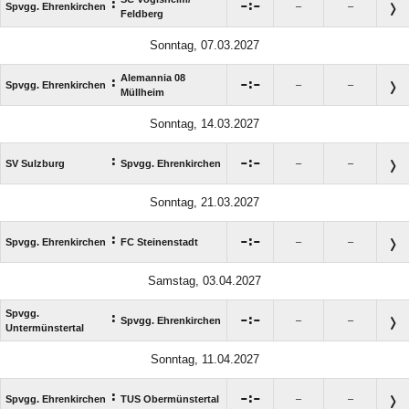
:

:

Spvgg. Ehrenkirchen
–
–
Feldberg
Sonntag, 07.03.2027
Alemannia 08
:

:

Spvgg. Ehrenkirchen
–
–
Müllheim
Sonntag, 14.03.2027
:

:

SV Sulzburg
Spvgg. Ehrenkirchen
–
–
Sonntag, 21.03.2027
:

:

Spvgg. Ehrenkirchen
FC Steinenstadt
–
–
Samstag, 03.04.2027
Spvgg.
:

:

Spvgg. Ehrenkirchen
–
–
Untermünstertal
Sonntag, 11.04.2027
:

:

Spvgg. Ehrenkirchen
TUS Obermünstertal
–
–