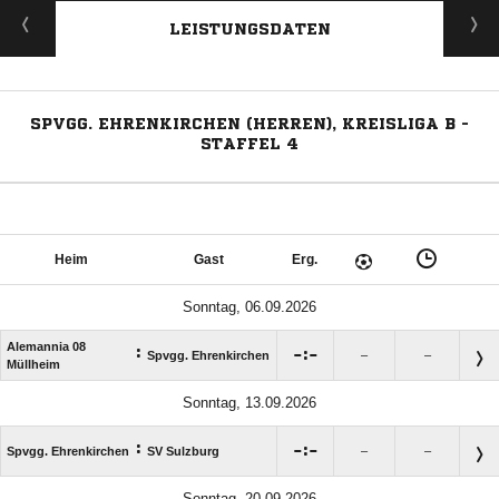
LEISTUNGSDATEN
SPVGG. EHRENKIRCHEN (HERREN), KREISLIGA B -
STAFFEL 4
Heim
Gast
Erg.
Sonntag, 06.09.2026
Alemannia 08
:

:

Spvgg. Ehrenkirchen
–
–
Müllheim
Sonntag, 13.09.2026
:

:

Spvgg. Ehrenkirchen
SV Sulzburg
–
–
Sonntag, 20.09.2026