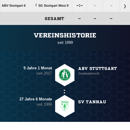
:

:

ABV Stuttgart II
SG Stuttgart West II
–
–
GESAMT
–
–
–
ANZEIGE
VEREINSHISTORIE
seit 1999
9 Jahre 1 Monat
ABV STUTTGART
seit 2017
Zweitspielrecht
27 Jahre 6 Monate
SV TANNAU
seit 1999