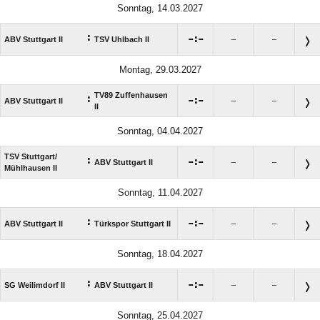
Sonntag, 14.03.2027
:

:

ABV Stuttgart II
TSV Uhlbach II
–
–
Montag, 29.03.2027
TV89 Zuffenhausen
:

:

ABV Stuttgart II
–
–
II
Sonntag, 04.04.2027
TSV Stuttgart/​
:

:

ABV Stuttgart II
–
–
Mühlhausen II
Sonntag, 11.04.2027
:

:

ABV Stuttgart II
Türkspor Stuttgart II
–
–
Sonntag, 18.04.2027
:

:

SG Weilimdorf II
ABV Stuttgart II
–
–
Sonntag, 25.04.2027