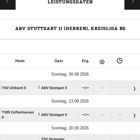
LEISTUNGSDATEN
ABV STUTTGART II (HERREN), KREISLIGA B5
Heim
Gast
Erg.
Sonntag, 30.08.2026
:

:

TSV Uhlbach II
ABV Stuttgart II
–
–
Sonntag, 13.09.2026
TV89 Zuffenhausen
:

:

ABV Stuttgart II
–
–
II
Sonntag, 20.09.2026
TSV Stuttgart/​