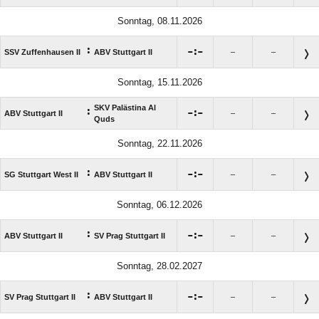
Sonntag, 08.11.2026
:

:

SSV Zuffenhausen II
ABV Stuttgart II
–
–
Sonntag, 15.11.2026
SKV Palästina Al
:

:

ABV Stuttgart II
–
–
Quds
Sonntag, 22.11.2026
:

:

SG Stuttgart West II
ABV Stuttgart II
–
–
Sonntag, 06.12.2026
:

:

ABV Stuttgart II
SV Prag Stuttgart II
–
–
Sonntag, 28.02.2027
:

:

SV Prag Stuttgart II
ABV Stuttgart II
–
–