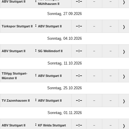
:

:

ABV Stuttgart II
–
–
Mühlhausen II
Sonntag, 27.09.2026
:

:

Türkspor Stuttgart II
ABV Stuttgart II
–
–
Sonntag, 04.10.2026
:

:

ABV Stuttgart II
SG Weilimdorf II
–
–
Sonntag, 11.10.2026
TSVgg Stuttgart-
:

:

ABV Stuttgart II
–
–
Münster II
Sonntag, 25.10.2026
:

:

TV Zazenhausen II
ABV Stuttgart II
–
–
Sonntag, 01.11.2026
:

:

ABV Stuttgart II
KF Ilirida Stuttgart
–
–