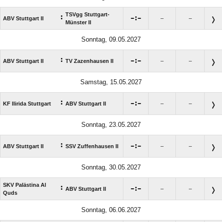
TSVgg Stuttgart-
:

:

ABV Stuttgart II
–
–
Münster II
Sonntag, 09.05.2027
:

:

ABV Stuttgart II
TV Zazenhausen II
–
–
Samstag, 15.05.2027
:

:

KF Ilirida Stuttgart
ABV Stuttgart II
–
–
Sonntag, 23.05.2027
:

:

ABV Stuttgart II
SSV Zuffenhausen II
–
–
Sonntag, 30.05.2027
SKV Palästina Al
:

:

ABV Stuttgart II
–
–
Quds
Sonntag, 06.06.2027