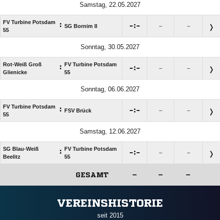
Samstag, 22.05.2027
FV Turbine Potsdam
:

:

SG Bornim II
–
–
55
Sonntag, 30.05.2027
Rot-Weiß Groß
FV Turbine Potsdam
:

:

–
–
Glienicke
55
Sonntag, 06.06.2027
FV Turbine Potsdam
:

:

FSV Brück
–
–
55
Samstag, 12.06.2027
SG Blau-Weiß
FV Turbine Potsdam
:

:

–
–
Beelitz
55
GESAMT
–
–
–
ANZEIGE
VEREINSHISTORIE
seit 2015