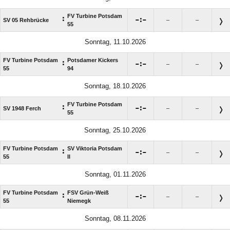
FV Turbine Potsdam
:

:

SV 05 Rehbrücke
–
–
55
Sonntag, 11.10.2026
FV Turbine Potsdam
Potsdamer Kickers
:

:

–
–
55
94
Sonntag, 18.10.2026
FV Turbine Potsdam
:

:

SV 1948 Ferch
–
–
55
Sonntag, 25.10.2026
FV Turbine Potsdam
SV Viktoria Potsdam
:

:

–
–
55
II
Sonntag, 01.11.2026
FV Turbine Potsdam
FSV Grün-Weiß
:

:

–
–
55
Niemegk
Sonntag, 08.11.2026