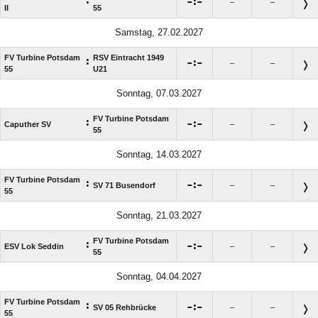
:

:

–
–
II
55
Samstag, 27.02.2027
FV Turbine Potsdam
RSV Eintracht 1949
:

:

–
–
55
U21
Sonntag, 07.03.2027
FV Turbine Potsdam
:

:

Caputher SV
–
–
55
Sonntag, 14.03.2027
FV Turbine Potsdam
:

:

SV 71 Busendorf
–
–
55
Sonntag, 21.03.2027
FV Turbine Potsdam
:

:

ESV Lok Seddin
–
–
55
Sonntag, 04.04.2027
FV Turbine Potsdam
:

:

SV 05 Rehbrücke
–
–
55