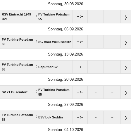
Sonntag, 30.08.2026
RSV Eintracht 1949
FV Turbine Potsdam
:

:

–
–
U21
55
Sonntag, 06.09.2026
FV Turbine Potsdam
:

:

SG Blau-Weiß Beelitz
–
–
55
Sonntag, 13.09.2026
FV Turbine Potsdam
:

:

Caputher SV
–
–
55
Sonntag, 20.09.2026
FV Turbine Potsdam
:

:

SV 71 Busendorf
–
–
55
Sonntag, 27.09.2026
FV Turbine Potsdam
:

:

ESV Lok Seddin
–
–
55
Sonntag, 04.10.2026