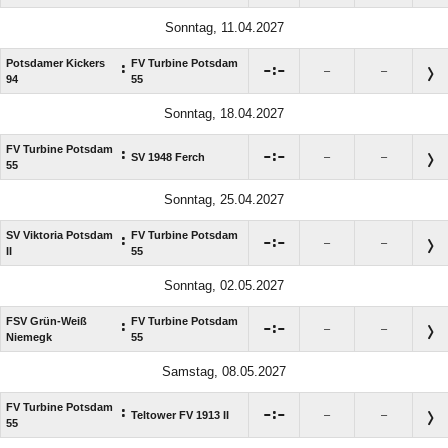
Sonntag, 11.04.2027
Potsdamer Kickers
FV Turbine Potsdam
:

:

–
–
94
55
Sonntag, 18.04.2027
FV Turbine Potsdam
:

:

SV 1948 Ferch
–
–
55
Sonntag, 25.04.2027
SV Viktoria Potsdam
FV Turbine Potsdam
:

:

–
–
II
55
Sonntag, 02.05.2027
FSV Grün-Weiß
FV Turbine Potsdam
:

:

–
–
Niemegk
55
Samstag, 08.05.2027
FV Turbine Potsdam
:

:

Teltower FV 1913 II
–
–
55