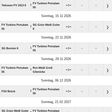
FV Turbine Potsdam
:

:

Teltower FV 1913 II
–
–
55
Sonntag, 15.11.2026
FV Turbine Potsdam
SG Grün-Weiß Golm
:

:

–
–
55
II
Sonntag, 22.11.2026
FV Turbine Potsdam
:

:

SG Bornim II
–
–
55
Sonntag, 29.11.2026
FV Turbine Potsdam
Rot-Weiß Groß
:

:

–
–
55
Glienicke
Sonntag, 06.12.2026
FV Turbine Potsdam
:

:

FSV Brück
–
–
55
Sonntag, 21.02.2027
SG Grün-Weiß Golm
FV Turbine Potsdam