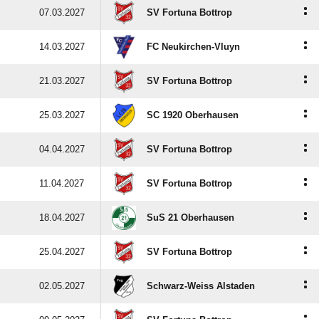
:
07.03.2027
SV Fortuna Bottrop
:
14.03.2027
FC Neukirchen-Vluyn
:
21.03.2027
SV Fortuna Bottrop
:
25.03.2027
SC 1920 Oberhausen
:
04.04.2027
SV Fortuna Bottrop
:
11.04.2027
SV Fortuna Bottrop
:
18.04.2027
SuS 21 Oberhausen
:
25.04.2027
SV Fortuna Bottrop
:
02.05.2027
Schwarz-Weiss Alstaden