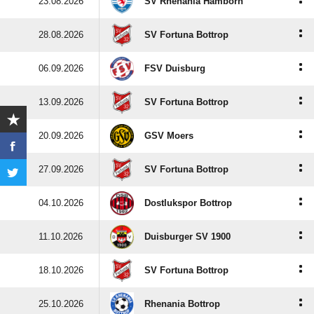
:
23.08.2026
SV Rhenania Hamborn
:
28.08.2026
SV Fortuna Bottrop
:
06.09.2026
FSV Duisburg
:
13.09.2026
SV Fortuna Bottrop
:
20.09.2026
GSV Moers
:
27.09.2026
SV Fortuna Bottrop
:
04.10.2026
Dostlukspor Bottrop
:
11.10.2026
Duisburger SV 1900
:
18.10.2026
SV Fortuna Bottrop
:
25.10.2026
Rhenania Bottrop