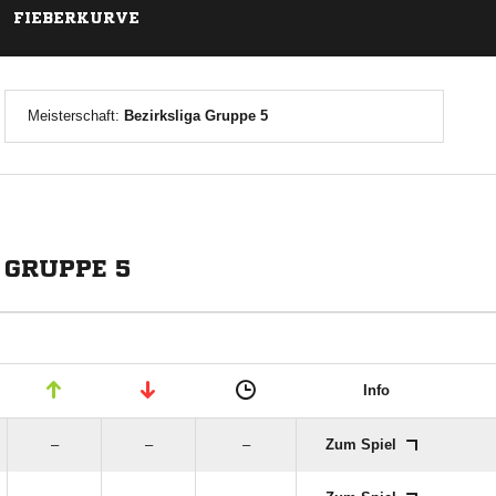
FIEBERKURVE
Meisterschaft:
Bezirksliga Gruppe 5
 GRUPPE 5
Info
–
–
–
Zum Spiel