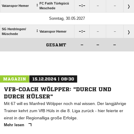
FC Fatih Türkgücü
:

:

Vatanspor Hemer
–
–
Meschede
Sonntag, 30.05.2027
SG Herdringen/​
:

:

Vatanspor Hemer
–
–
Müschede
GESAMT
–
–
–
ANZEIGE
MAGAZIN
15.12.2024 | 08:30
VFB-COACH WÖLPPER: "DURCH UND
DURCH HÜLSER"
Mit 67 will es Manfred Wölpper noch mal wissen. Der langjährige
Trainer kehrt zum VfB Hüls in die 8. Liga zurück - hier feierte er
einst in der Regionalliga große Erfolge.
Mehr lesen