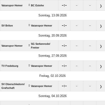
:

:

Vatanspor Hemer
BC Eslohe
–
–
Sonntag, 13.09.2026
:

:

SV Brilon
Vatanspor Hemer
–
–
Sonntag, 20.09.2026
SG Serkenrode/​
:

:

Vatanspor Hemer
–
–
Fretter
Sonntag, 27.09.2026
:

:

TV Fredeburg
Vatanspor Hemer
–
–
Freitag, 02.10.2026
SV Oberschledorn/​
:

:

Vatanspor Hemer
–
–
Grafschaft
Sonntag, 04.10.2026