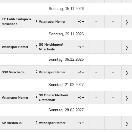
Sonntag, 15.11.2026
FC Fatih Türkgücü
:

:

Vatanspor Hemer
–
–
Meschede
Sonntag, 29.11.2026
SG Herdringen/​
:

:

Vatanspor Hemer
–
–
Müschede
Sonntag, 06.12.2026
:

:

SSV Meschede
Vatanspor Hemer
–
–
Sonntag, 21.02.2027
SV Oberschledorn/​
:

:

Vatanspor Hemer
–
–
Grafschaft
Sonntag, 28.02.2027
:

:

SV Hüsten 09
Vatanspor Hemer
–
–