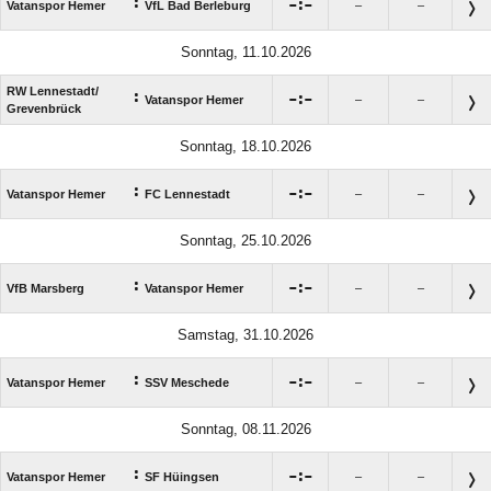
:

:

Vatanspor Hemer
VfL Bad Berleburg
–
–
Sonntag, 11.10.2026
RW Lennestadt/​
:

:

Vatanspor Hemer
–
–
Grevenbrück
Sonntag, 18.10.2026
:

:

Vatanspor Hemer
FC Lennestadt
–
–
Sonntag, 25.10.2026
:

:

VfB Marsberg
Vatanspor Hemer
–
–
Samstag, 31.10.2026
:

:

Vatanspor Hemer
SSV Meschede
–
–
Sonntag, 08.11.2026
:

:

Vatanspor Hemer
SF Hüingsen
–
–