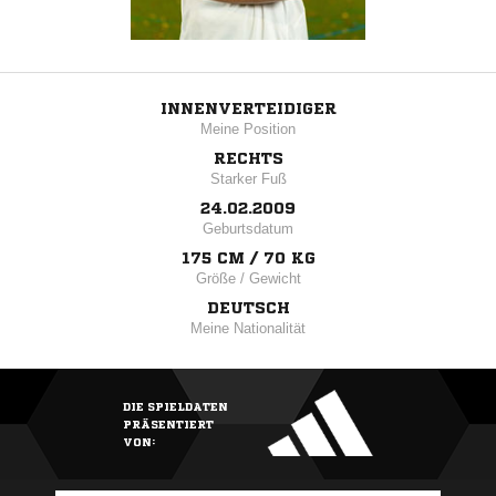
INNENVERTEIDIGER
Meine Position
RECHTS
Starker Fuß
24.02.2009
Geburtsdatum
175 CM / 70 KG
Größe / Gewicht
DEUTSCH
Meine Nationalität
DIE SPIELDATEN
PRÄSENTIERT
VON: