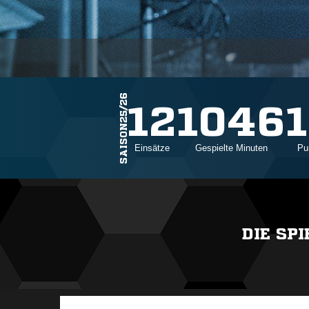
SAISON25/26
12
1046
1
Einsätze
Gespielte Minuten
Pu
DIE SP