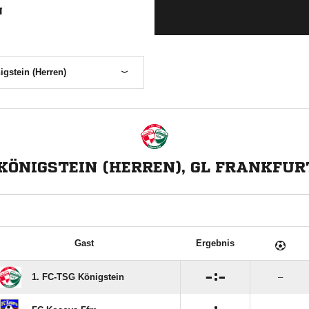
N
gstein (Herren)
 KÖNIGSTEIN (HERREN), GL FRANKFU
Gast
Ergebnis

:

1. FC-TSG Königstein
–