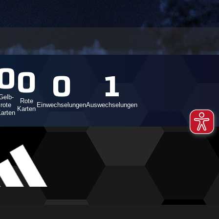
0
0
0
1
Gelb-
Rote
rote
Einwechselungen
Auswechselungen
Karten
arten