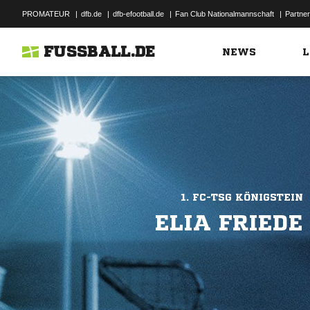
PROMATEUR
|
dfb.de
|
dfb-efootball.de
|
Fan Club Nationalmannschaft
|
Partner
FUSSBALL.DE
NEWS
L
1. FC-TSG KÖNIGSTEIN
ELIA FRIEDE