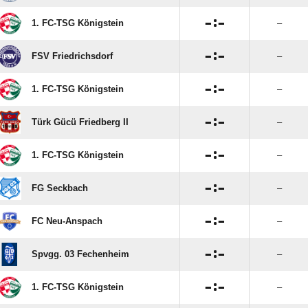

:

1. FC-TSG Königstein
–

:

FSV Friedrichsdorf
–

:

1. FC-TSG Königstein
–

:

Türk Gücü Friedberg II
–

:

1. FC-TSG Königstein
–

:

FG Seckbach
–

:

FC Neu-Anspach
–

:

Spvgg. 03 Fechenheim
–

:

1. FC-TSG Königstein
–