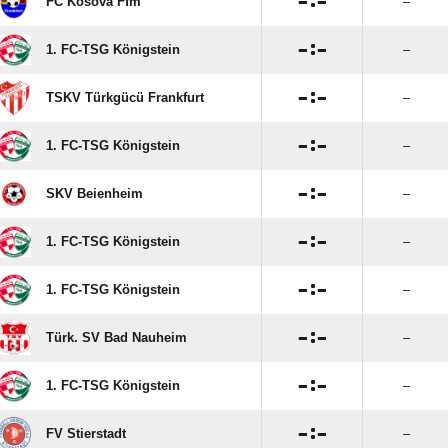

:

FC Kosova Ffm
–

:

1. FC-TSG Königstein
–

:

TSKV Türkgücü Frankfurt
–

:

1. FC-TSG Königstein
–

:

SKV Beienheim
–

:

1. FC-TSG Königstein
–

:

1. FC-TSG Königstein
–

:

Türk. SV Bad Nauheim
–

:

1. FC-TSG Königstein
–

:

FV Stierstadt
–