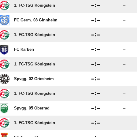

:

1. FC-TSG Königstein
–

:

FC Germ. 08 Ginnheim
–

:

1. FC-TSG Königstein
–

:

FC Karben
–

:

1. FC-TSG Königstein
–

:

Spvgg. 02 Griesheim
–

:

1. FC-TSG Königstein
–

:

Spvgg. 05 Oberrad
–

:

1. FC-TSG Königstein
–