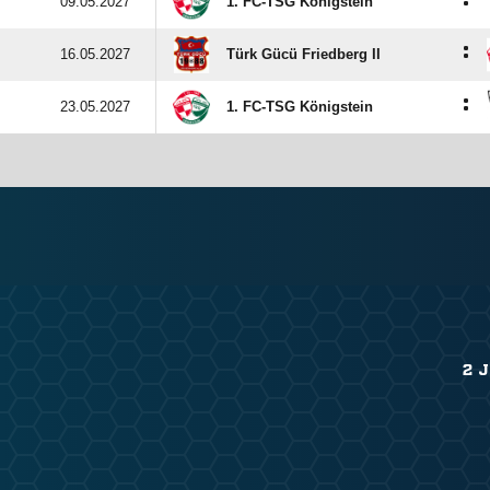
:
09.05.2027
1. FC-TSG Königstein
:
16.05.2027
Türk Gücü Friedberg II
:
23.05.2027
1. FC-TSG Königstein
2 