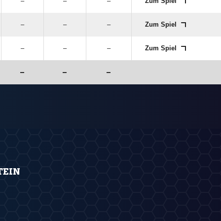
–
–
–
Zum Spiel
–
–
–
Zum Spiel
–
–
–
Zum Spiel
–
–
–
TEIN