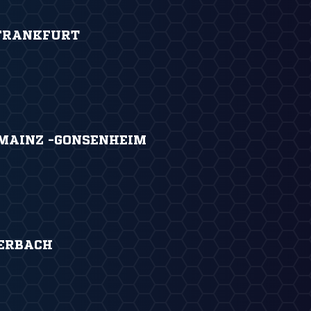
FRANKFURT
. MAINZ -GONSENHEIM
DERBACH