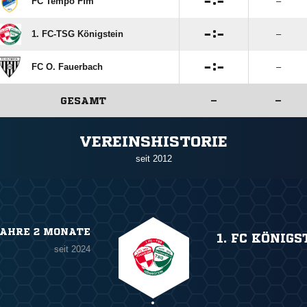

:

FC Tempo Ffm
–

:

1. FC-TSG Königstein
–

:

FC O. Fauerbach
–
GESAMT
–
–
ANZEIGE
VEREINSHISTORIE
seit 2012
JAHRE 2 MONATE
1. FC KÖNIGS
seit 2024