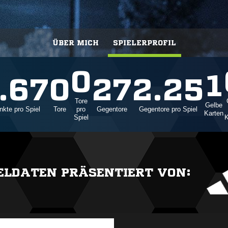
ÜBER MICH
SPIELERPROFIL
0
1
.67
0
27
2.25
Tore
Gelbe
nkte pro Spiel
Tore
pro
Gegentore
Gegentore pro Spiel
Karten
Spiel
K
IELDATEN PRÄSENTIERT VON: