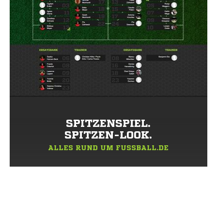
SPITZENSPIEL.
SPITZEN-LOOK.
ALLES RUND UM FUSSBALL.DE