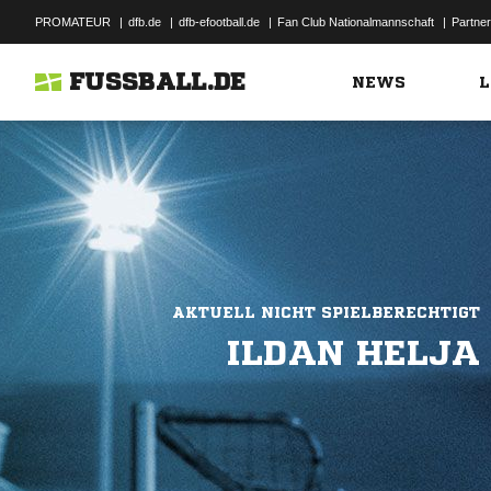
PROMATEUR
|
dfb.de
|
dfb-efootball.de
|
Fan Club Nationalmannschaft
|
Partner
FUSSBALL.DE
NEWS
L
AKTUELL NICHT SPIELBERECHTIGT
ILDAN HELJA