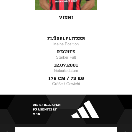
VINNI
FLÜGELFLITZER
Meine Position
RECHTS
Starker Fuß
12.07.2001
Geburtsdatum
178 CM / 73 KG
Größe / Gewicht
DIE SPIELDATEN
PRÄSENTIERT
VON: