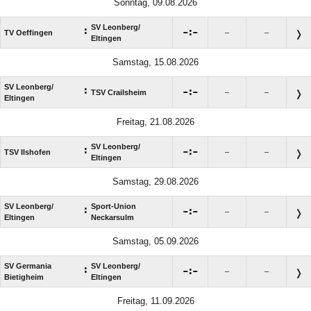
Sonntag, 09.08.2026
SV Leonberg/​
:

:

TV Oeffingen
–
–
Eltingen
Samstag, 15.08.2026
SV Leonberg/​
:

:

TSV Crailsheim
–
–
Eltingen
Freitag, 21.08.2026
SV Leonberg/​
:

:

TSV Ilshofen
–
–
Eltingen
Samstag, 29.08.2026
SV Leonberg/​
Sport-Union
:

:

–
–
Eltingen
Neckarsulm
Samstag, 05.09.2026
SV Germania
SV Leonberg/​
:

:

–
–
Bietigheim
Eltingen
Freitag, 11.09.2026