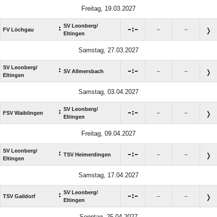
Freitag, 19.03.2027
SV Leonberg/​
:

:

FV Löchgau
–
–
Eltingen
Samstag, 27.03.2027
SV Leonberg/​
:

:

SV Allmersbach
–
–
Eltingen
Samstag, 03.04.2027
SV Leonberg/​
:

:

FSV Waiblingen
–
–
Eltingen
Freitag, 09.04.2027
SV Leonberg/​
:

:

TSV Heimerdingen
–
–
Eltingen
Samstag, 17.04.2027
SV Leonberg/​
:

:

TSV Gaildorf
–
–
Eltingen
Sonntag, 25.04.2027