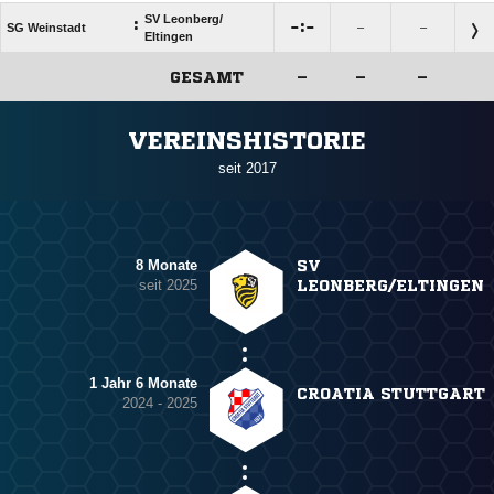
SV Leonberg/​
:

:

SG Weinstadt
–
–
Eltingen
GESAMT
–
–
–
ANZEIGE
VEREINSHISTORIE
seit 2017
8 Monate
SV
seit 2025
LEONBERG/ELTINGEN
1 Jahr 6 Monate
CROATIA STUTTGART
2024 - 2025