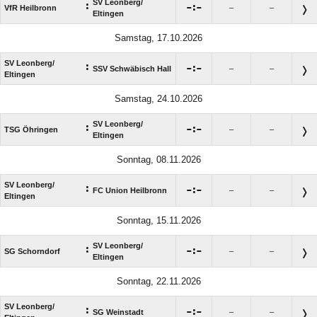
SV Leonberg/​
:

:

VfR Heilbronn
–
–
Eltingen
Samstag, 17.10.2026
SV Leonberg/​
:

:

SSV Schwäbisch Hall
–
–
Eltingen
Samstag, 24.10.2026
SV Leonberg/​
:

:

TSG Öhringen
–
–
Eltingen
Sonntag, 08.11.2026
SV Leonberg/​
:

:

FC Union Heilbronn
–
–
Eltingen
Sonntag, 15.11.2026
SV Leonberg/​
:

:

SG Schorndorf
–
–
Eltingen
Sonntag, 22.11.2026
SV Leonberg/​
:

:

SG Weinstadt
–
–