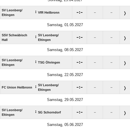
SV Leonberg/​
:

:

VfR Heilbronn
–
–
Eltingen
Samstag, 01.05.2027
SSV Schwäbisch
SV Leonberg/​
:

:

–
–
Hall
Eltingen
Samstag, 08.05.2027
SV Leonberg/​
:

:

TSG Öhringen
–
–
Eltingen
Samstag, 22.05.2027
SV Leonberg/​
:

:

FC Union Heilbronn
–
–
Eltingen
Samstag, 29.05.2027
SV Leonberg/​
:

:

SG Schorndorf
–
–
Eltingen
Samstag, 05.06.2027