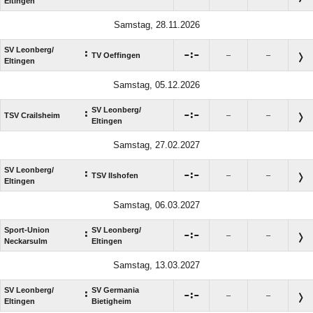
Eltingen
Samstag, 28.11.2026
SV Leonberg/​
:

:

TV Oeffingen
–
–
Eltingen
Samstag, 05.12.2026
SV Leonberg/​
:

:

TSV Crailsheim
–
–
Eltingen
Samstag, 27.02.2027
SV Leonberg/​
:

:

TSV Ilshofen
–
–
Eltingen
Samstag, 06.03.2027
Sport-Union
SV Leonberg/​
:

:

–
–
Neckarsulm
Eltingen
Samstag, 13.03.2027
SV Leonberg/​
SV Germania
:

:

–
–
Eltingen
Bietigheim