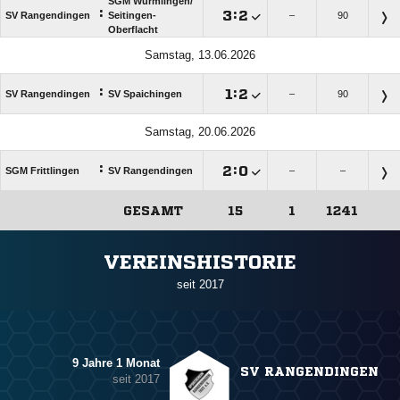
SGM Wurmlingen/​
:

:

SV Rangendingen
Seitingen-
–
90
Oberflacht
Samstag, 13.06.2026
:

:

SV Rangendingen
SV Spaichingen
–
90
Samstag, 20.06.2026
:

:

SGM Frittlingen
SV Rangendingen
–
–
GESAMT
15
1
1241
ANZEIGE
VEREINSHISTORIE
seit 2017
9 Jahre 1 Monat
SV RANGENDINGEN
seit 2017