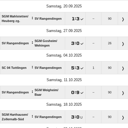
Samstag, 20.09.2025
SGM Mahlstetten/​
:

:

SV Rangendingen
–
90
Heuberg zg.
Samstag, 27.09.2025
SGM Gosheim/​
:

:

SV Rangendingen
–
26
Wehingen
Samstag, 04.10.2025
:

:

SC 04 Tuttlingen
SV Rangendingen
1
90
Samstag, 11.10.2025
SGM Weigheim/​
:

:

SV Rangendingen
–
90
Baar
Samstag, 18.10.2025
SGM Harthausen/​
:

:

SV Rangendingen
–
90
U
Zollernalb-Süd