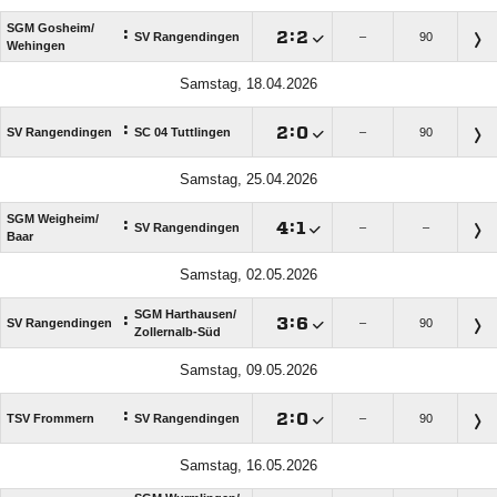
SGM Gosheim/​
:

:

SV Rangendingen
–
90
Wehingen
Samstag, 18.04.2026
:

:

SV Rangendingen
SC 04 Tuttlingen
–
90
Samstag, 25.04.2026
SGM Weigheim/​
:

:

SV Rangendingen
–
–
Baar
Samstag, 02.05.2026
SGM Harthausen/​
:

:

SV Rangendingen
–
90
Zollernalb-Süd
Samstag, 09.05.2026
:

:

TSV Frommern
SV Rangendingen
–
90
Samstag, 16.05.2026