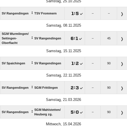
Samstag, 25.10.2025
:

:

SV Rangendingen
TSV Frommern
–
–
Samstag, 08.11.2025
SGM Wurmlingen/​
:

:

Seitingen-
SV Rangendingen
–
45
Oberflacht
Samstag, 15.11.2025
:

:

SV Spaichingen
SV Rangendingen
–
90
Samstag, 22.11.2025
:

:

SV Rangendingen
SGM Frittlingen
–
90
Samstag, 21.03.2026
SGM Mahlstetten/​
:

:

SV Rangendingen
–
90
Heuberg zg.
Mittwoch, 15.04.2026