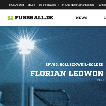
PROMATEUR
|
dfb.de
|
dfb-efootball.de
|
Fan Club Nationalmannschaft
|
Partner
FUSSBALL.DE
NEWS
L
SPVGG. BOLLSCHWEIL-SÖLDEN
FLORIAN LEDWON
FLO