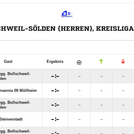
CHWEIL-SÖLDEN (HERREN), KREISLIGA 
Gast
Ergebnis
gg. Bollschweil-

:

–
–
–
den

:

mannia 08 Müllheim
–
–
–
gg. Bollschweil-

:

–
–
–
den

:

Steinenstadt
–
–
–
gg. Bollschweil-

:

–
–
–