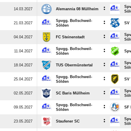
Spv
:
14.03.2027
Alemannia 08 Müllheim
Söl
Spvgg. Bollschweil-
:
21.03.2027
SV 
Sölden
Spv
:
04.04.2027
FC Steinenstadt
Söl
Spvgg. Bollschweil-
:
11.04.2027
Spv
Sölden
Spv
:
18.04.2027
TUS Obermünstertal
Söl
Spvgg. Bollschweil-
:
25.04.2027
SV 
Sölden
Spv
:
02.05.2027
SC Baris Müllheim
Söl
Spvgg. Bollschweil-
:
09.05.2027
SF 
Sölden
Spv
:
23.05.2027
Staufener SC
Söl