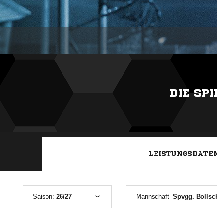
DIE SP
LEISTUNGSDATE
Saison:
26/27
Mannschaft:
Spvgg. Bollsc