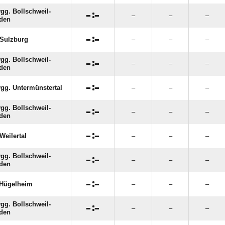
gg. Bollschweil-

:

–
–
–
den

:

Sulzburg
–
–
–
gg. Bollschweil-

:

–
–
–
den

:

gg. Untermünstertal
–
–
–
gg. Bollschweil-

:

–
–
–
den

:

Weilertal
–
–
–
gg. Bollschweil-

:

–
–
–
den

:

Hügelheim
–
–
–
gg. Bollschweil-

:

–
–
–
den