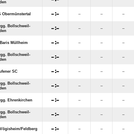
den

:

 Obermünstertal
–
–
–
gg. Bollschweil-

:

–
–
–
den

:

Baris Müllheim
–
–
–
gg. Bollschweil-

:

–
–
–
den

:

ufener SC
–
–
–
gg. Bollschweil-

:

–
–
–
den

:

gg. Ehrenkirchen
–
–
–
gg. Bollschweil-

:

–
–
–
den

:

Vögisheim/​Feldberg
–
–
–