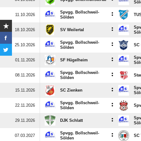
Söl
Spvgg. Bollschweil-
:
11.10.2026
TUS
Sölden
Spv
:
18.10.2026
SV Weilertal
Söl
Spvgg. Bollschweil-
:
25.10.2026
SC 
Sölden
Spv
:
01.11.2026
SF Hügelheim
Söl
Spvgg. Bollschweil-
:
08.11.2026
Sta
Sölden
Spv
:
15.11.2026
SC Zienken
Söl
Spvgg. Bollschweil-
:
22.11.2026
Spv
Sölden
Spv
:
29.11.2026
DJK Schlatt
Söl
Spvgg. Bollschweil-
:
07.03.2027
SC 
Sölden