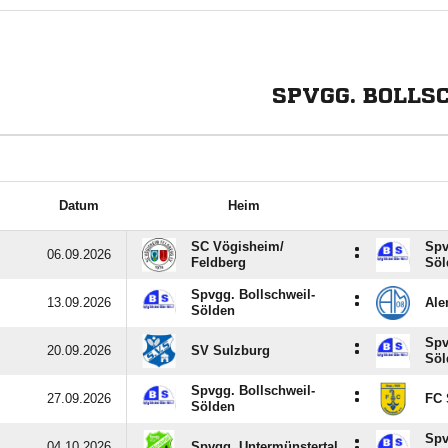
SPVGG. BOLLS
Datum
Heim
SC Vögisheim/​
Spv
:
06.09.2026
Feldberg
Söl
Spvgg. Bollschweil-
:
13.09.2026
Ale
Sölden
Spv
:
20.09.2026
SV Sulzburg
Söl
Spvgg. Bollschweil-
:
27.09.2026
FC 
Sölden
Spv
:
04.10.2026
Spvgg. Untermünstertal