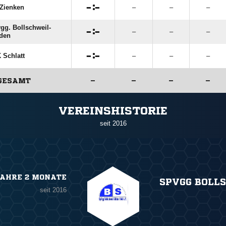

:

Zienken
–
–
–
gg. Bollschweil-

:

–
–
–
den

:

 Schlatt
–
–
–
GESAMT
–
–
–
–
ANZEIGE
VEREINSHISTORIE
seit 2016
JAHRE 2 MONATE
SPVGG BOLL
seit 2016