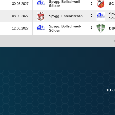
Spvgg. Bollschweil-
:
30.05.2027
SC 
Sölden
Spv
:
08.06.2027
Spvgg. Ehrenkirchen
Söl
Spvgg. Bollschweil-
:
12.06.2027
DJK
Sölden
10 