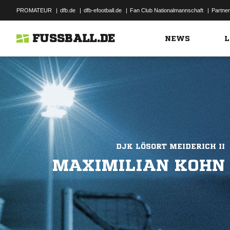
PROMATEUR
|
dfb.de
|
dfb-efootball.de
|
Fan Club Nationalmannschaft
|
Partner
FUSSBALL.DE
NEWS
L
DJK LÖSORT MEIDERICH II
MAXIMILIAN KOHN