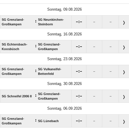
Sonntag, 09.08.2026
SG Grenzland-
SG Neunkirchen-
:

:

–
–
Großkampen
Steinborn
Sonntag, 16.08.2026
SG Echtersbach-
SG Grenzland-
:

:

–
–
Koosbüsch
Großkampen
Sonntag, 23.08.2026
SG Grenzland-
SG Vulkaneifel-
:

:

–
–
Großkampen
Bettenfeld
Sonntag, 30.08.2026
SG Grenzland-
:

:

SG Schneifel 2006 II
–
–
Großkampen
Sonntag, 06.09.2026
SG Grenzland-
:

:

SG Lünebach
–
–
Großkampen