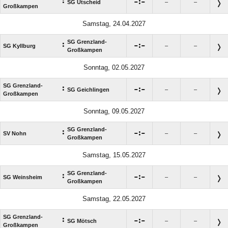
:

:

SG Utscheid
–
–
Großkampen
Samstag, 24.04.2027
SG Grenzland-
:

:

SG Kyllburg
–
–
Großkampen
Sonntag, 02.05.2027
SG Grenzland-
:

:

SG Geichlingen
–
–
Großkampen
Sonntag, 09.05.2027
SG Grenzland-
:

:

SV Nohn
–
–
Großkampen
Samstag, 15.05.2027
SG Grenzland-
:

:

SG Weinsheim
–
–
Großkampen
Samstag, 22.05.2027
SG Grenzland-
:

:

SG Mötsch
–
–
Großkampen