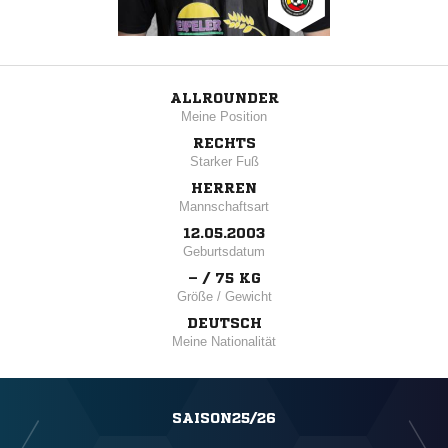
ALLROUNDER
Meine Position
RECHTS
Starker Fuß
HERREN
Mannschaftsart
12.05.2003
Geburtsdatum
– / 75 KG
Größe / Gewicht
DEUTSCH
Meine Nationalität
SAISON25/26