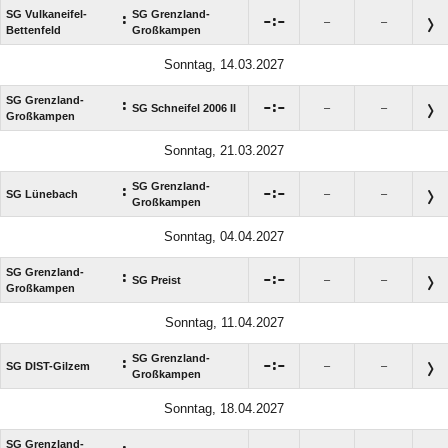
SG Vulkaneifel-
SG Grenzland-
:

:

–
–
Bettenfeld
Großkampen
Sonntag, 14.03.2027
SG Grenzland-
:

:

SG Schneifel 2006 II
–
–
Großkampen
Sonntag, 21.03.2027
SG Grenzland-
:

:

SG Lünebach
–
–
Großkampen
Sonntag, 04.04.2027
SG Grenzland-
:

:

SG Preist
–
–
Großkampen
Sonntag, 11.04.2027
SG Grenzland-
:

:

SG DIST-Gilzem
–
–
Großkampen
Sonntag, 18.04.2027
SG Grenzland-