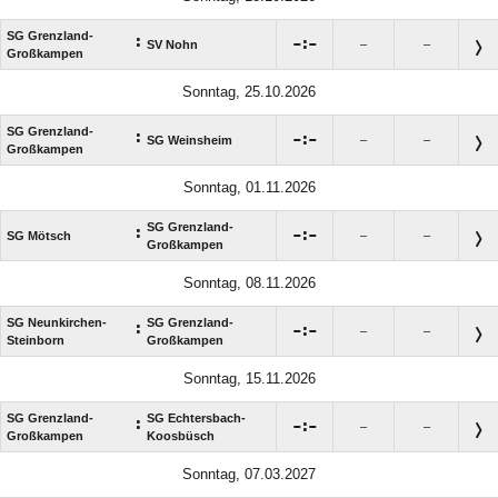
SG Grenzland-
:

:

SV Nohn
–
–
Großkampen
Sonntag, 25.10.2026
SG Grenzland-
:

:

SG Weinsheim
–
–
Großkampen
Sonntag, 01.11.2026
SG Grenzland-
:

:

SG Mötsch
–
–
Großkampen
Sonntag, 08.11.2026
SG Neunkirchen-
SG Grenzland-
:

:

–
–
Steinborn
Großkampen
Sonntag, 15.11.2026
SG Grenzland-
SG Echtersbach-
:

:

–
–
Großkampen
Koosbüsch
Sonntag, 07.03.2027