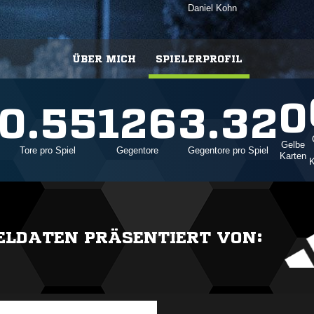
Daniel Kohn
ÜBER MICH
SPIELERPROFIL
0
0.55
126
3.32
Gelbe
Tore pro Spiel
Gegentore
Gegentore pro Spiel
Karten
K
IELDATEN PRÄSENTIERT VON: