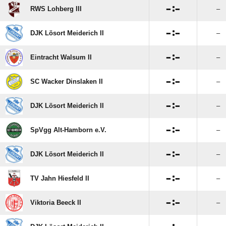

:

RWS Lohberg III
–

:

DJK Lösort Meiderich II
–

:

Eintracht Walsum II
–

:

SC Wacker Dinslaken II
–

:

DJK Lösort Meiderich II
–

:

SpVgg Alt-Hamborn e.V.
–

:

DJK Lösort Meiderich II
–

:

TV Jahn Hiesfeld II
–

:

Viktoria Beeck II
–