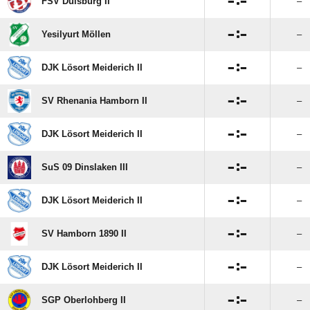

:

FSV Duisburg II
–

:

Yesilyurt Möllen
–

:

DJK Lösort Meiderich II
–

:

SV Rhenania Hamborn II
–

:

DJK Lösort Meiderich II
–

:

SuS 09 Dinslaken III
–

:

DJK Lösort Meiderich II
–

:

SV Hamborn 1890 II
–

:

DJK Lösort Meiderich II
–

:

SGP Oberlohberg II
–