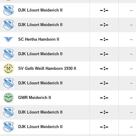

:

DJK Lösort Meiderich II
–

:

DJK Lösort Meiderich II
–

:

SC Hertha Hamborn II
–

:

DJK Lösort Meiderich II
–

:

SV Gelb Weiß Hamborn 1930 II
–

:

DJK Lösort Meiderich II
–

:

GWR Meiderich II
–

:

DJK Lösort Meiderich II
–

:

DJK Lösort Meiderich II
–