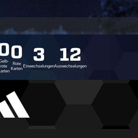
0
0
3
12
Gelb-
Rote
rote
Einwechselungen
Auswechselungen
Karten
arten