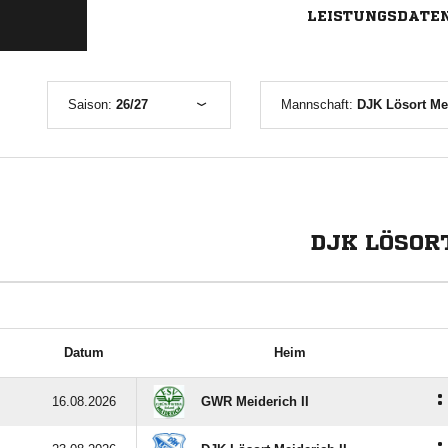
LEISTUNGSDATE
Saison:
26/27
Mannschaft:
DJK Lösort Mei
DJK LÖSORT
Datum
Heim
:
16.08.2026
GWR Meiderich II