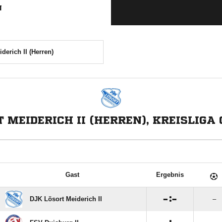
N
derich II (Herren)
 MEIDERICH II (HERREN), KREISLIGA 
Gast
Ergebnis

:

DJK Lösort Meiderich II
–