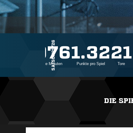
SAISON25/26
38
2976
1.32
21
Einsätze
Gespielte Minuten
Punkte pro Spiel
Tore
DIE SP