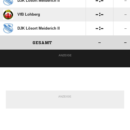

:

DJK Lösort Meiderich II
–

:

VfB Lohberg
–

:

DJK Lösort Meiderich II
–
GESAMT
–
–
ANZEIGE
ANZEIGE