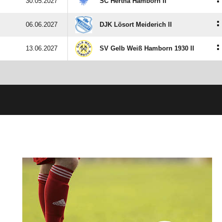
:
30.05.2027
SC Hertha Hamborn II
:
06.06.2027
DJK Lösort Meiderich II
:
13.06.2027
SV Gelb Weiß Hamborn 1930 II