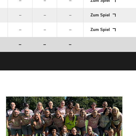
–
–
–
Zum Spiel
–
–
–
Zum Spiel
–
–
–
Zum Spiel
–
–
–