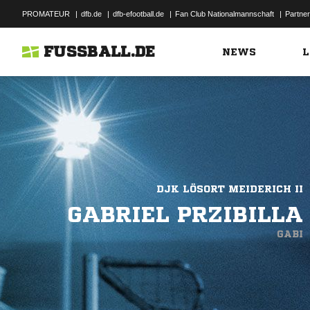
PROMATEUR
|
dfb.de
|
dfb-efootball.de
|
Fan Club Nationalmannschaft
|
Partner
FUSSBALL.DE
NEWS
L
DJK LÖSORT MEIDERICH II
GABRIEL PRZIBILLA
GABI