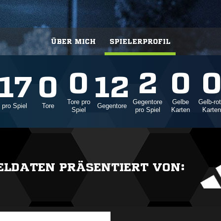
ÜBER MICH
SPIELERPROFIL
0
2
0
.17
0
12
Tore pro
Gegentore
Gelbe
Gelb-ro
 pro Spiel
Tore
Gegentore
Spiel
pro Spiel
Karten
Karten
IELDATEN PRÄSENTIERT VON: