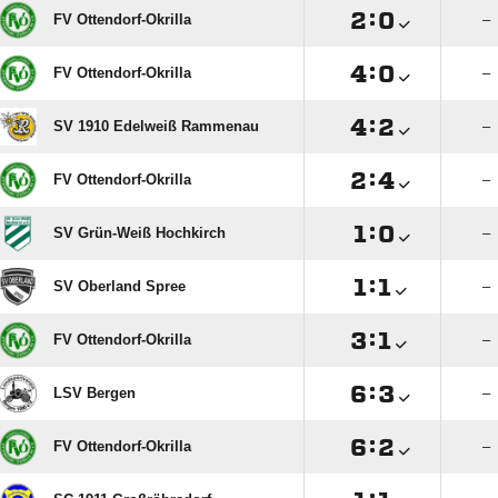

:

FV Ottendorf-Okrilla
–

:

FV Ottendorf-Okrilla
–

:

SV 1910 Edelweiß Rammenau
–

:

FV Ottendorf-Okrilla
–

:

SV Grün-Weiß Hochkirch
–

:

SV Oberland Spree
–

:

FV Ottendorf-Okrilla
–

:

LSV Bergen
–

:

FV Ottendorf-Okrilla
–