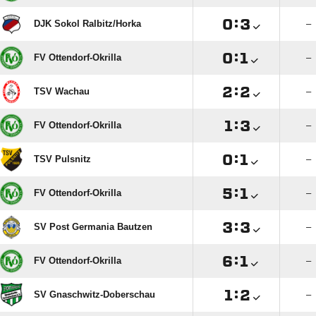

:

DJK Sokol Ralbitz/​Horka
–

:

FV Ottendorf-Okrilla
–

:

TSV Wachau
–

:

FV Ottendorf-Okrilla
–

:

TSV Pulsnitz
–

:

FV Ottendorf-Okrilla
–

:

SV Post Germania Bautzen
–

:

FV Ottendorf-Okrilla
–

:

SV Gnaschwitz-Doberschau
–