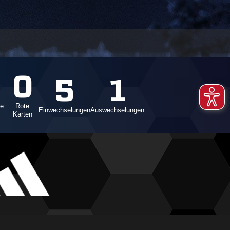
0
0
5
1
te
Rote
Einwechselungen
Auswechselungen
Karten