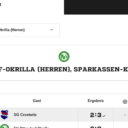
N
krilla (Herren)
F-OKRILLA (HERREN), SPARKASSEN-K
Gast
Ergebnis

:

SG Crostwitz
–