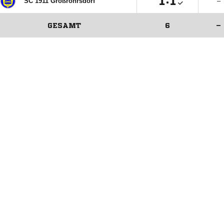

:

SC 1911 Großröhrsdorf
–
GESAMT
6
–
ANZEIGE
ANZEIGE