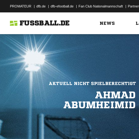
PROMATEUR
|
dfb.de
|
dfb-efootball.de
|
Fan Club Nationalmannschaft
|
Partner
FUSSBALL.DE
NEWS
L
AKTUELL NICHT SPIELBERECHTIGT
AHMAD
ABUMHEIMID