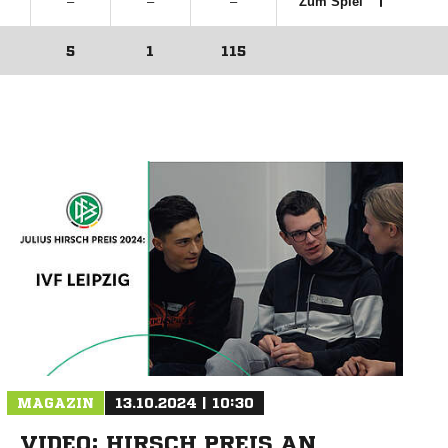
–
–
–
Zum Spiel
5
1
115
MAGAZIN
13.10.2024 | 10:30
VIDEO: HIRSCH PREIS AN