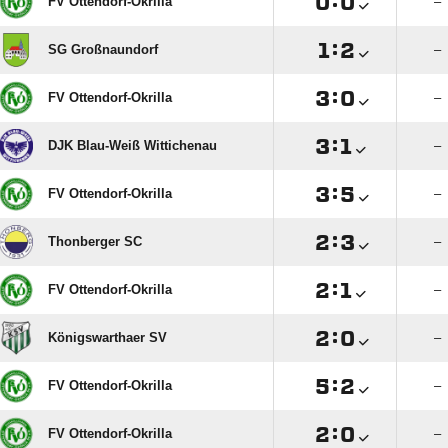

:

FV Ottendorf-Okrilla
–

:

SG Großnaundorf
–

:

FV Ottendorf-Okrilla
–

:

DJK Blau-Weiß Wittichenau
–

:

FV Ottendorf-Okrilla
–

:

Thonberger SC
–

:

FV Ottendorf-Okrilla
–

:

Königswarthaer SV
–

:

FV Ottendorf-Okrilla
–

:

FV Ottendorf-Okrilla
–